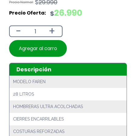
El
El
$
29.990
precio
precio
26.990
$
original
actual
era:
es:
-
+
$29.990.
$26.990.
Agregar al carro
Descripción
MODELO FAREN
28 LITROS
HOMBRERAS ULTRA ACOLCHADAS
CIERRES ENCARRILABLES
COSTURAS REFORZADAS