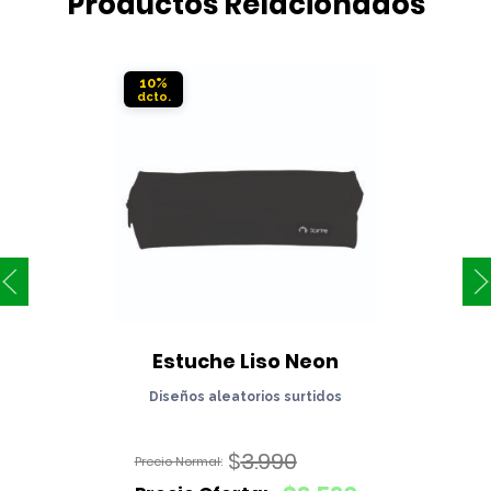
Productos Relacionados
10%
Estuche Liso Neon
Diseños aleatorios surtidos
$
3.990
El