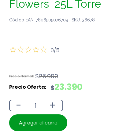
Flowers 25L Torre
Código EAN: 7806505076709 | SKU: 36678
0/5
El
El
$
25.990
precio
precio
23.390
$
original
actual
era:
es:
-
+
$25.990.
$23.390.
Agregar al carro