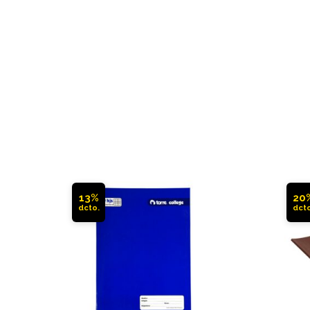
13%
20