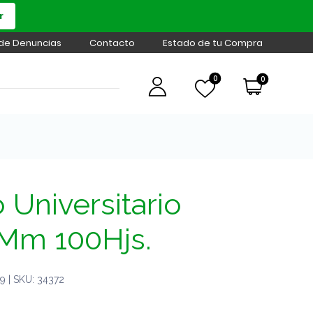
r
 de Denuncias
Contacto
Estado de tu Compra
0
0
Universitario
Mm 100Hjs.
 | SKU: 34372