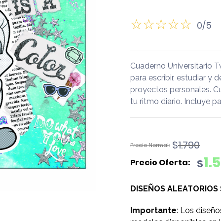
0/5
Cuaderno Universitario 
para escribir, estudiar y 
proyectos personales. C
tu ritmo diario. Incluye
El
El
$
1.790
precio
precio
1.
$
original
actual
era:
es:
DISEÑOS ALEATORIOS
$1.790.
$1.590.
Importante
: Los diseño