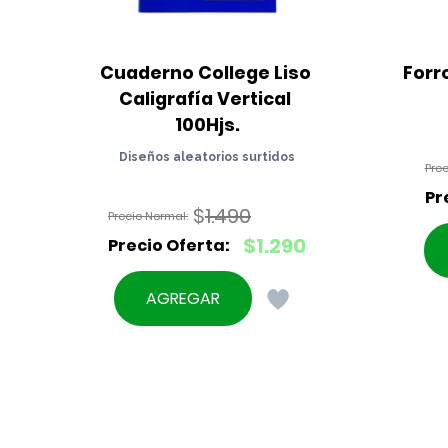
Cuaderno College Liso 
Forr
Caligrafía Vertical 
100Hjs.
Diseños aleatorios surtidos
$
1.490
El
$
1.290
precio
El
original
precio
AGREGAR
era:
actual
$1.490.
es:
$1.290.