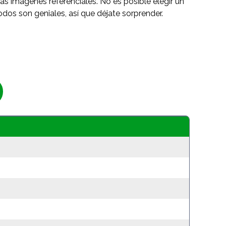
as imágenes referenciales. No es posible elegir un
odos son geniales, así que déjate sorprender.