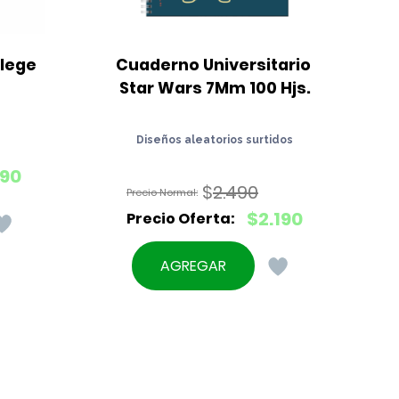
lege 
Cuaderno Universitario 
Star Wars 7Mm 100 Hjs.
Diseños aleatorios surtidos
90
$
2.490
El
$
2.190
precio
El
original
precio
AGREGAR
era:
actual
$2.490.
es:
$2.190.