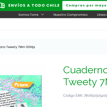
ENVÍOS A TODO CHILE
Compras por mayo
Somos Torre
Nuestro Compromiso
Línea
ario Tweety 7Mm 100Hjs.
Cuaderno 
Tweety 7
Código EAN: 7806505054059