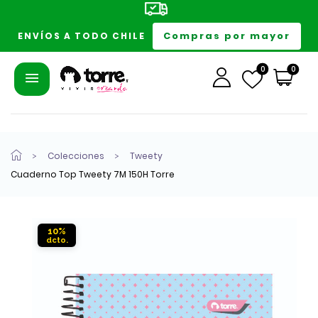
Compras por mayor
ENVÍOS A TODO CHILE
0
0
Colecciones
Tweety
Cuaderno Top Tweety 7M 150H Torre
10%