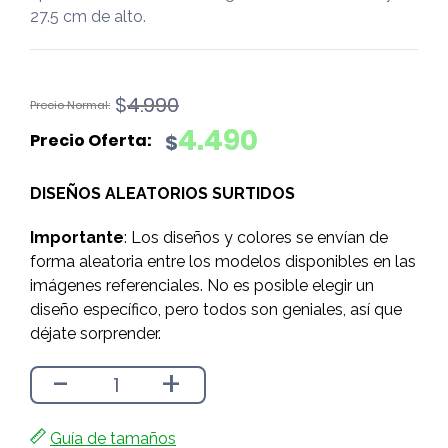
27.5 cm de alto.
El
El
$
4.990
precio
precio
4.490
$
original
actual
era:
es:
DISEÑOS ALEATORIOS SURTIDOS
$4.990.
$4.490.
Importante
: Los diseños y colores se envían de
forma aleatoria entre los modelos disponibles en las
imágenes referenciales. No es posible elegir un
diseño específico, pero todos son geniales, así que
déjate sorprender.
-
+
Guía de tamaños