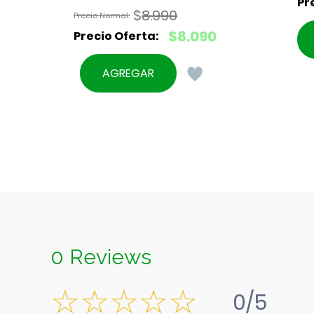
$
8.990
El
$
8.090
precio
El
original
precio
AGREGAR
era:
actual
$8.990.
es:
$8.090.
0 Reviews
0/5