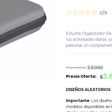
0/5
Estuche Organizador De
tus actividades diarias, y
personal. Un complemento
El
El
$
3.990
precio
precio
3.
$
original
actual
era:
es:
DISEÑOS ALEATORIOS
$3.990.
$3.590.
Importante
: Los diseño
modelos disponibles en l