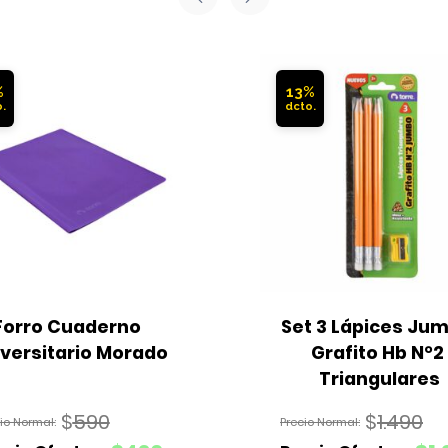
%
13%
Forro Cuaderno 
Set 3 Lápices Jum
iversitario Morado
Grafito Hb N°2 
Triangulares
$
590
$
1.490
El
El