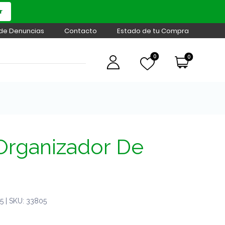
r
 de Denuncias
Contacto
Estado de tu Compra
0
0
Organizador De
 | SKU: 33805