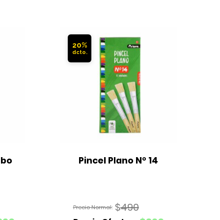
20%
bo 
Pincel Plano N° 14
$
490
El