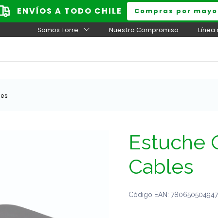
ENVÍOS A TODO CHILE
Compras por mayo
Somos Torre
Nuestro Compromiso
Línea
les
Estuche 
Cables
Código EAN: 7806505049475