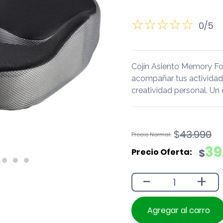
0/5
Cojín Asiento Memory F
acompañar tus actividades 
creatividad personal. Un
El
El
$
43.990
precio
precio
39
$
original
actual
era:
es:
-
+
$43.990.
$39.590.
Agregar al carro