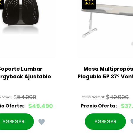
Soporte Lumbar 
Mesa Multipropósi
rgyback Ajustable
Plegable 5P 37° Ven
$
54.990
$
49.990
El
El
$
49.490
$
37
precio
precio
El
El
original
original
precio
precio
AGREGAR
AGREGAR
era:
era:
actual
actual