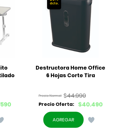
to 
Destructora Home Office 
L
tilado
6 Hojas Corte Tira
$
44.990
El
.590
$
40.490
precio
El
original
precio
AGREGAR
era:
actual