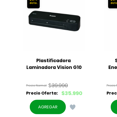
Plastificadora 
Laminadora Vision G10
Ene
$
39.990
El
$
35.990
precio
El
original
precio
AGREGAR
era:
actual