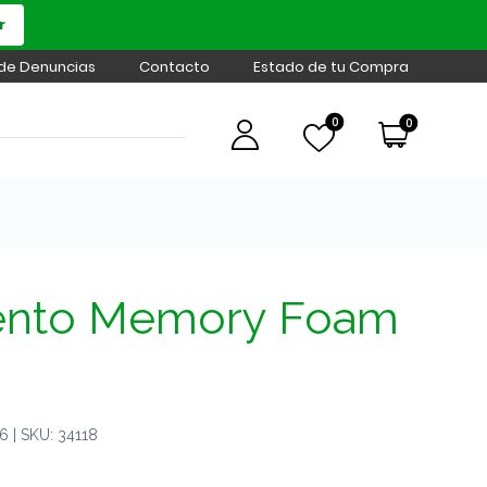
r
 de Denuncias
Contacto
Estado de tu Compra
0
0
iento Memory Foam
 | SKU: 34118