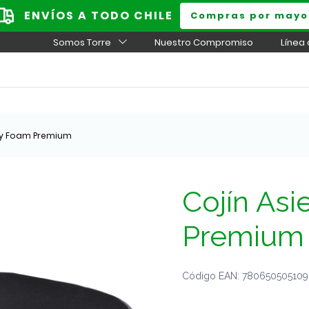
ENVÍOS A TODO CHILE
Compras por mayo
Somos Torre
Nuestro Compromiso
Línea
ry Foam Premium
Cojín As
Premium
Código EAN: 7806505051096