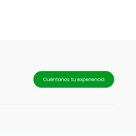
$44.990.
es:
$40.490.
Cuéntanos tu experiencia