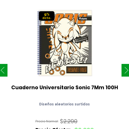
9%
Cuaderno Universitario Sonic 7Mm 100H
Diseños aleatorios surtidos
$
2.290
El