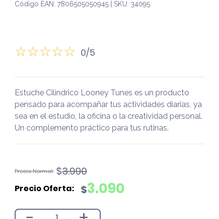
Código EAN: 7806505050945 | SKU: 34095
0/5
Estuche Cilindrico Looney Tunes es un producto
pensado para acompañar tus actividades diarias, ya
sea en el estudio, la oficina o la creatividad personal.
Un complemento práctico para tus rutinas.
El
El
$
3.990
precio
precio
3.090
$
original
actual
era:
es:
-
+
$3.990.
$3.090.