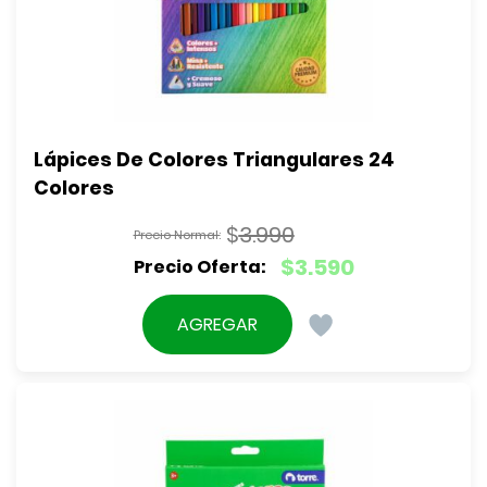
Lápices De Colores Triangulares 24 
Colores
$
3.990
El
$
3.590
precio
El
original
precio
AGREGAR
era:
actual
$3.990.
es:
$3.590.