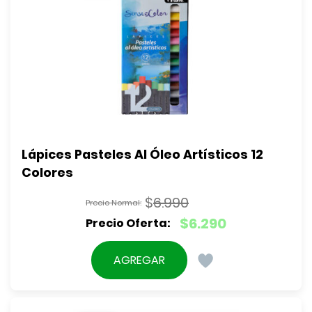
Lápices Pasteles Al Óleo Artísticos 12 
Colores
$
6.990
El
$
6.290
precio
El
original
precio
AGREGAR
era:
actual
$6.990.
es:
$6.290.