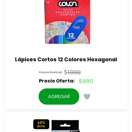
Lápices Cortos 12 Colores Hexagonal
$
1.090
El
$
990
precio
El
original
precio
AGREGAR
era:
actual
$1.090.
es:
$990.
10%