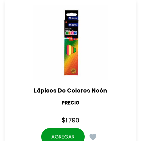
$3.490.
Lápices De Colores Neón
PRECIO
$
1.790
AGREGAR