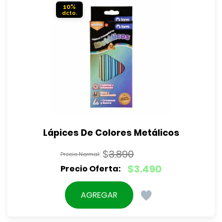
10%
Lápices De Colores Metálicos
$
3.890
El
$
3.490
precio
El
original
precio
AGREGAR
era:
actual
$3.890.
es: