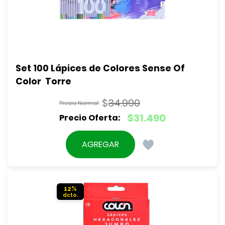
Set 100 Lápices de Colores Sense Of 
Color  Torre
$
34.990
El
$
31.490
precio
El
original
precio
AGREGAR
era:
actual
$34.990.
es:
$31.490.
12%