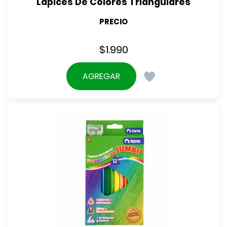
Lápices De Colores Triangulares
PRECIO
$
1.990
AGREGAR