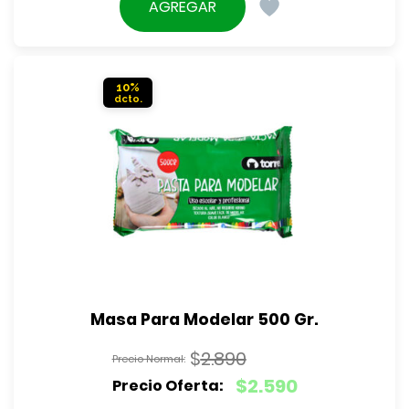
precio
AGREGAR
era:
actual
$1.190.
es:
$1.090.
10%
Masa Para Modelar 500 Gr.
$
2.890
El
$
2.590
precio