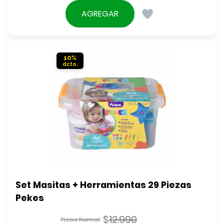
El
original
precio
AGREGAR
era:
actual
$2.890.
es:
$2.590.
10%
Set Masitas + Herramientas 29 Piezas 
Pekes
$
12.990