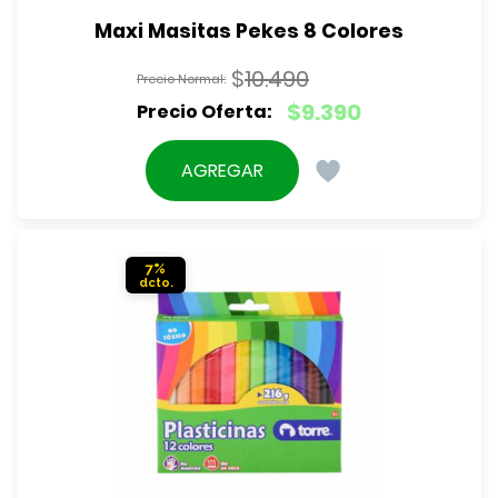
Maxi Masitas Pekes 8 Colores
$
10.490
El
$
9.390
precio
El
original
precio
AGREGAR
era:
actual
$10.490.
es:
$9.390.
7%