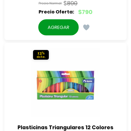
$
890
El
$
790
precio
El
original
precio
AGREGAR
era:
actual
$890.
es:
$790.
13%
Plasticinas Triangulares 12 Colores