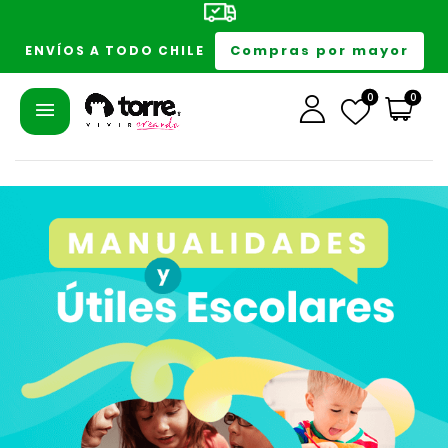
Compras por mayor
ENVÍOS A TODO CHILE
0
0