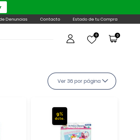
r
 de Denuncias
Contacto
Estado de tu Compra
0
0
Ver 36 por página
9%