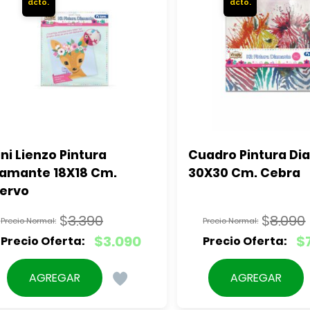
ni Lienzo Pintura 
Cuadro Pintura Di
amante 18X18 Cm. 
30X30 Cm. Cebra
iervo
$
3.390
$
8.090
El
El
$
3.090
$
precio
precio
El
El
original
original
precio
precio
AGREGAR
AGREGAR
era:
era:
actual
actual
$3.390.
$8.090.
es:
es: