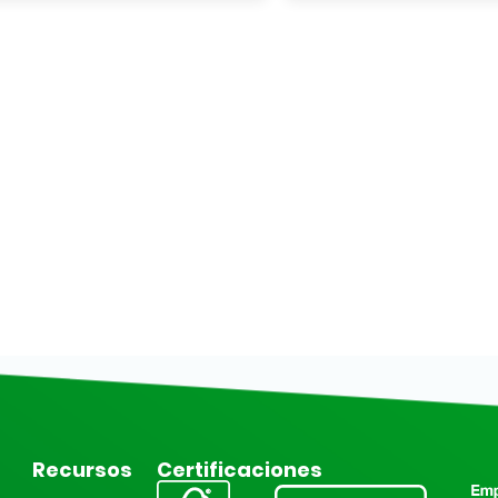
$3.090.
$7.290.
Recursos
Certificaciones