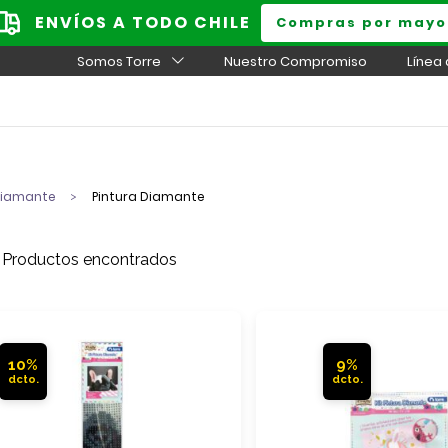
ENVÍOS A TODO CHILE
Compras por mayo
Somos Torre
Nuestro Compromiso
Línea
Diamante
Pintura Diamante
 Productos encontrados
10%
9%