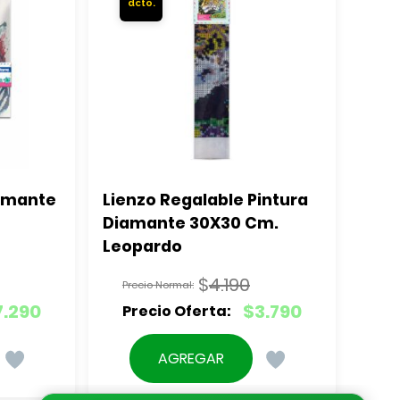
amante 
Lienzo Regalable Pintura 
Diamante 30X30 Cm. 
Leopardo
$
4.190
El
7.290
$
3.790
precio
El
original
precio
AGREGAR
era:
actual
$4.190.
es: