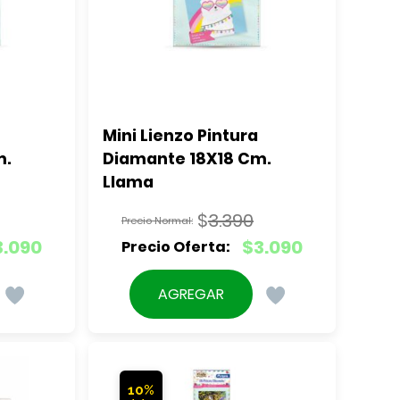
Mini Lienzo Pintura 
. 
Diamante 18X18 Cm. 
Llama
$
3.390
El
3.090
$
3.090
precio
El
original
precio
AGREGAR
era:
actual
$3.390.
es:
$3.090.
10%