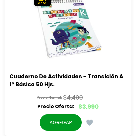
Cuaderno De Actividades - Transición A 
1° Básico 50 Hjs.
$
4.490
El
$
3.990
precio
El
original
precio
AGREGAR
era:
actual
$4.490.