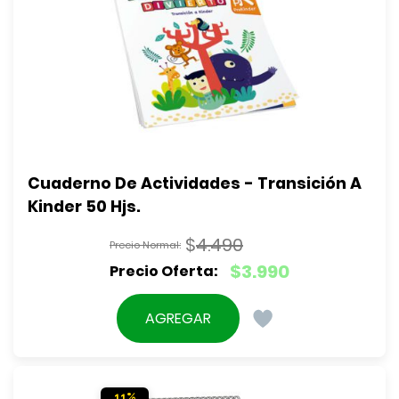
Cuaderno De Actividades - Transición A 
Kinder 50 Hjs.
$
4.490
El
$
3.990
precio
El
original
precio
AGREGAR
era:
actual
$4.490.
es:
$3.990.
11%