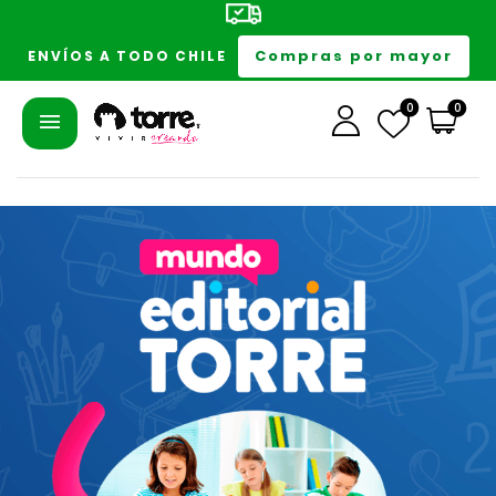
Compras por mayor
ENVÍOS A TODO CHILE
0
0