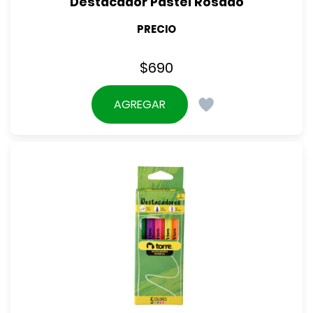
Destacador Pastel Rosado
PRECIO
$
690
AGREGAR