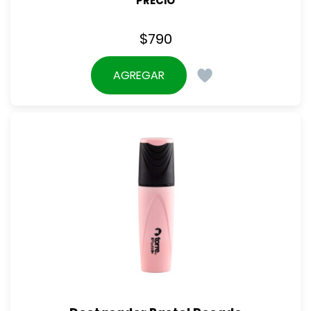
PRECIO
$
790
AGREGAR