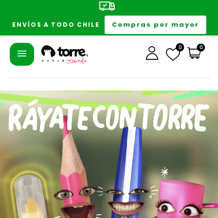
Compras por mayor
ENVÍOS A TODO CHILE
0
0