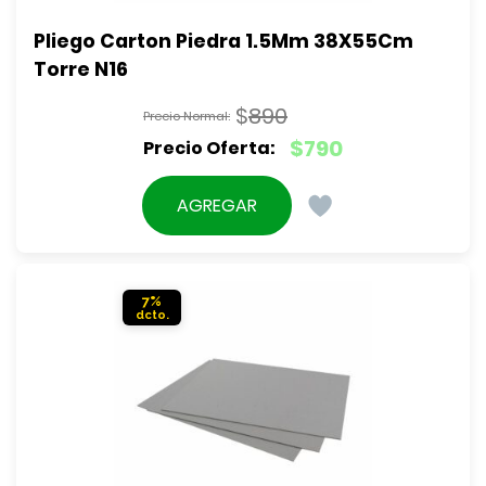
Pliego Carton Piedra 1.5Mm 38X55Cm 
Torre N16
$
890
El
$
790
precio
El
original
precio
AGREGAR
era:
actual
$890.
es:
$790.
7%