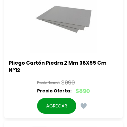
Pliego Cartón Piedra 2 Mm 38X55 Cm 
N°12
$
990
El
$
890
precio
El
original
precio
AGREGAR
era:
actual
$990.
es:
$890.