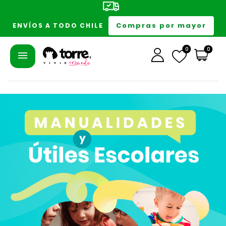
Compras por mayor
ENVÍOS A TODO CHILE
0
0