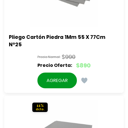
Pliego Cartón Piedra 1Mm 55 X 77Cm 
N°25
$
990
El
$
890
precio
El
original
precio
AGREGAR
era:
actual
$990.
es:
$890.
11%