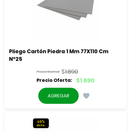
Pliego Cartón Piedra 1 Mm 77X110 Cm 
N°25
$
1.890
El
$
1.690
precio
El
original
precio
AGREGAR
era:
actual
$1.890.
es:
$1.690.
10%