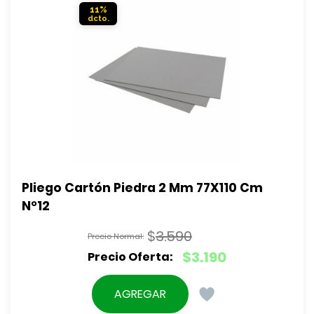
11%
Pliego Cartón Piedra 2 Mm 77X110 Cm 
N°12
$
3.590
El
$
3.190
precio
El
original
precio
AGREGAR
era:
actual