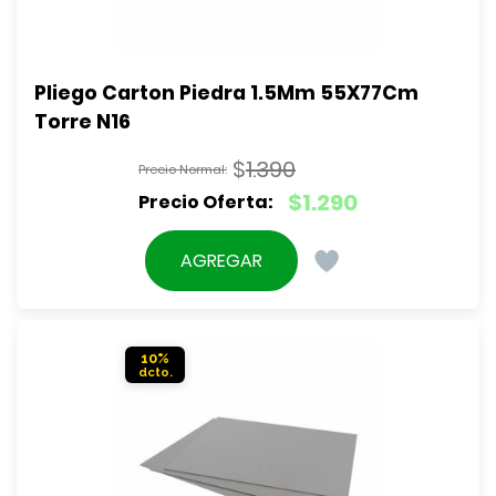
Pliego Carton Piedra 1.5Mm 55X77Cm 
Torre N16
$
1.390
El
$
1.290
precio
El
original
precio
AGREGAR
era:
actual
$1.390.
es:
$1.290.
10%