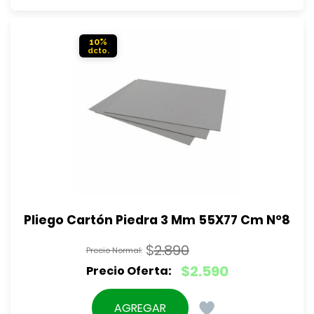
$3.590.
es:
$3.190.
10%
Pliego Cartón Piedra 3 Mm 55X77 Cm N°8
$
2.890
El
$
2.590
precio
El
original
precio
AGREGAR