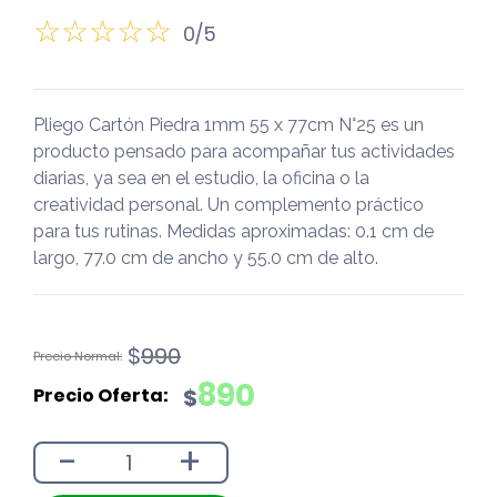
0/5
Pliego Cartón Piedra 1mm 55 x 77cm N°25 es un
producto pensado para acompañar tus actividades
diarias, ya sea en el estudio, la oficina o la
creatividad personal. Un complemento práctico
para tus rutinas. Medidas aproximadas: 0.1 cm de
largo, 77.0 cm de ancho y 55.0 cm de alto.
El
El
$
990
precio
precio
890
$
original
actual
era:
es:
-
+
$990.
$890.