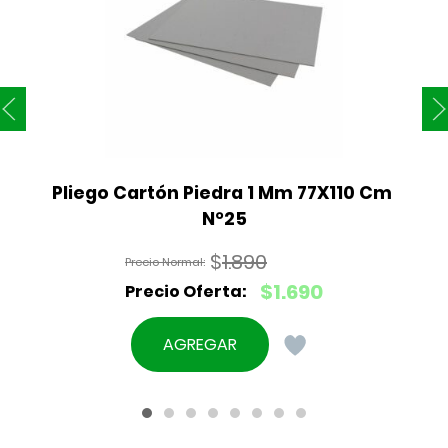
Pliego Cartón Piedra 1 Mm 77X110 Cm 
N°25
$
1.890
El
$
1.690
precio
El
original
precio
AGREGAR
era:
actual
$1.890.
es:
$1.690.