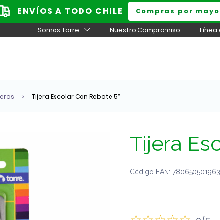
ENVÍOS A TODO CHILE
Compras por mayo
Somos Torre
Nuestro Compromiso
Línea
neros
Tijera Escolar Con Rebote 5″
Tijera Es
Código EAN: 7806505019638