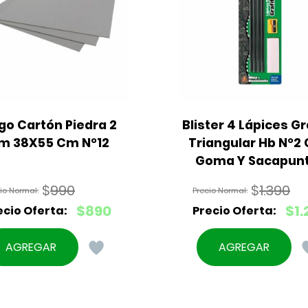
go Cartón Piedra 2 
Blister 4 Lápices Gra
m 38X55 Cm N°12
Triangular Hb N°2 
Goma Y Sacapun
$
990
$
1.390
El
El
$
890
$
1.
precio
precio
El
El
original
original
precio
precio
AGREGAR
AGREGAR
era:
era:
actual
actual
$990.
$1.390.
es:
es:
$890.
$1.290.