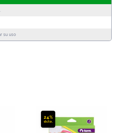
.
ar su uso
24%