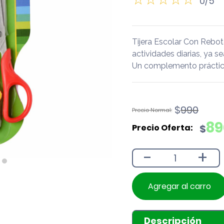
0/5
Tijera Escolar Con Rebo
actividades diarias, ya se
Un complemento práctico
El
El
$
990
precio
precio
89
$
original
actual
era:
es:
-
+
$990.
$890.
Agregar al carro
Descripción