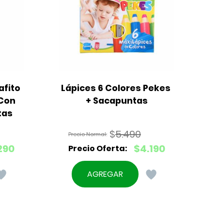
fito 
Lápices 6 Colores Pekes 
B
Con 
+ Sacapuntas
tas
$
5.490
El
290
$
4.190
precio
El
original
precio
AGREGAR
era:
actual
$5.490.
es:
$4.190.