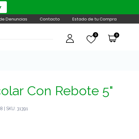
r
 de Denuncias
Contacto
Estado de tu Compra
0
0
colar Con Rebote 5"
 | SKU: 31391