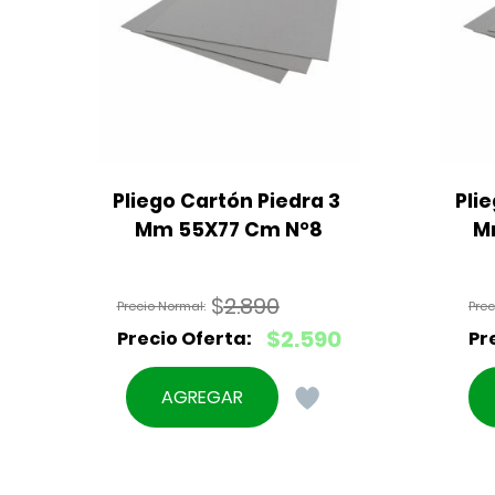
Pliego Cartón Piedra 3 
Plie
Mm 55X77 Cm N°8
M
$
2.890
El
$
2.590
precio
El
original
precio
AGREGAR
era:
actual
$2.890.
es:
$2.590.