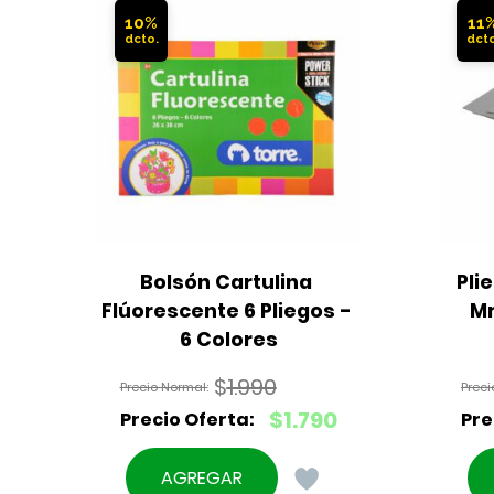
10%
11
Bolsón Cartulina 
Pli
Flúorescente 6 Pliegos - 
Mm
6 Colores
$
1.990
El
$
1.790
precio
El
original
precio
AGREGAR