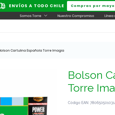
ENVÍOS A TODO CHILE
Compras por mayo
Somos Torre
Nuestro Compromiso
Línea
Bolson Cartulina Española Torre Imagia
Bolson Ca
Torre Ima
Código EAN: 7806505010314