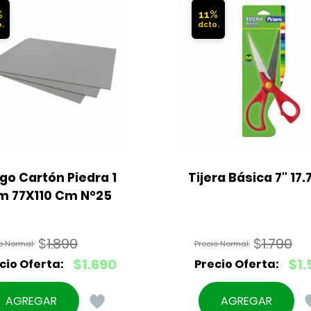
%
11%
ego Cartón Piedra 1 
Tijera Básica 7" 17
 77X110 Cm N°25
$
1.890
$
1.790
El
El
$
1.690
$
1.
precio
precio
El
El
original
original
precio
precio
AGREGAR
AGREGAR