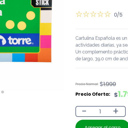
0/5
Cartulina Española es u
actividades diarias, ya se
Un complemento práctico
de largo, 39.0 cm de anc
El
El
$
1.990
precio
precio
1.
$
original
actual
era:
es:
-
+
$1.990.
$1.790.
Agregar al carro