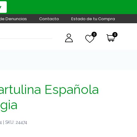
r
 de Denuncias
Contacto
Estado de tu Compra
0
0
rtulina Española
gia
 | SKU: 24474