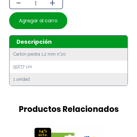
-
+
$1.190.
$1.090.
Agregar al carro
Descripción
Cartón piedra 1,2 mm n°20
55X77 cm
1 unidad
Productos Relacionados
14%