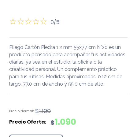
0/5
Pliego Cartón Piedra 1,2 mm 55x77 cm N°20 es un
producto pensado para acompañar tus actividades
diarias, ya sea en el estudio, la oficina o la
creatividad personal. Un complemento práctico
para tus rutinas. Medidas aproximadas: 0.12 cm de
largo, 77.0 cm de ancho y 55.0 cm de alto.
El
El
$
1.190
precio
precio
1.090
$
original
actual
era:
es: