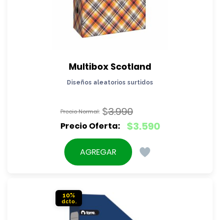
Multibox Scotland
Diseños aleatorios surtidos
$
3.990
El
$
3.590
precio
El
original
precio
AGREGAR
era:
actual
$3.990.
es:
$3.590.
10%