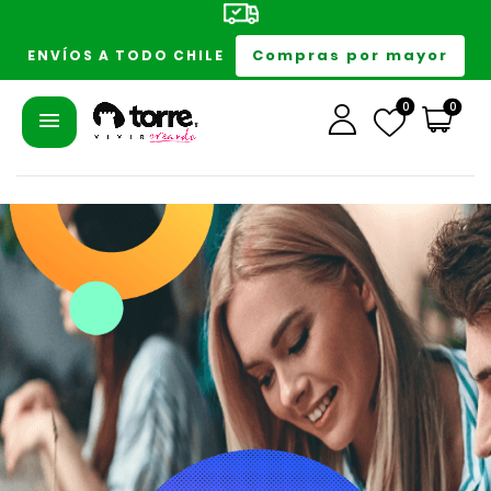
Compras por mayor
ENVÍOS A TODO CHILE
0
0