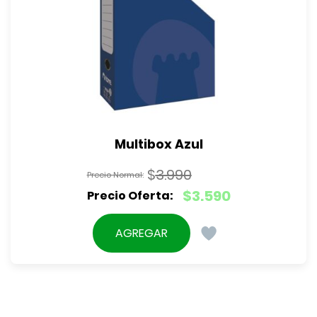
Multibox Azul
$
3.990
El
$
3.590
precio
El
original
precio
AGREGAR
era:
actual
$3.990.
es:
$3.590.