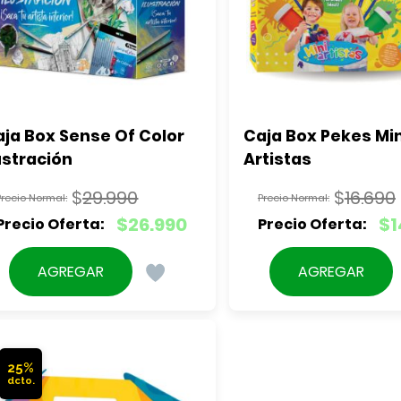
ja Box Sense Of Color 
Caja Box Pekes Mini
ustración
Artistas
$
29.990
$
16.690
El
El
$
26.990
$
1
precio
precio
El
El
original
original
precio
precio
AGREGAR
AGREGAR
era:
era:
actual
actual
$29.990.
$16.690
es:
es:
$26.990.
$14.990
25%