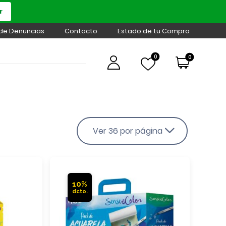
r
 de Denuncias
Contacto
Estado de tu Compra
0
0
Ver 36 por página
10%