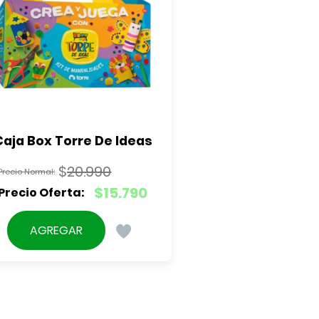
Caja Box Torre De Ideas
$
20.990
El
$
15.790
precio
El
original
precio
AGREGAR
era:
actual
$20.990.
es:
$15.790.