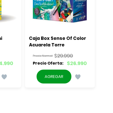
 
Caja Box Sense Of Color 
Acuarela Torre
$
29.990
El
4.990
$
26.990
precio
El
original
precio
AGREGAR
era:
actual
.
$29.990.
es:
.
$26.990.