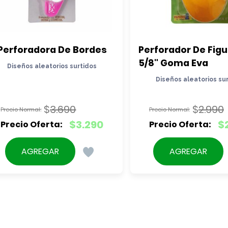
Perforadora De Bordes
Perforador De Figu
5/8" Goma Eva
Diseños aleatorios surtidos
Diseños aleatorios su
$
3.690
$
2.990
El
El
$
3.290
$
precio
precio
El
El
original
original
precio
precio
AGREGAR
AGREGAR
era:
era:
actual
actual
$3.690.
$2.990.
es:
es:
$3.290.
$2.690.