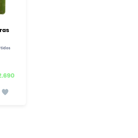
ras 
rtidos
2.690