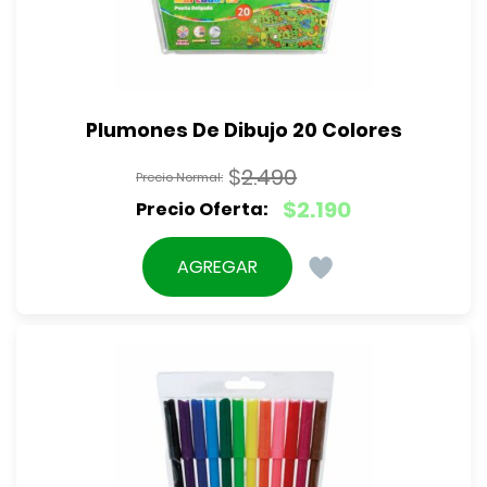
Plumones De Dibujo 20 Colores
$
2.490
El
$
2.190
precio
El
original
precio
AGREGAR
era:
actual
$2.490.
es:
$2.190.