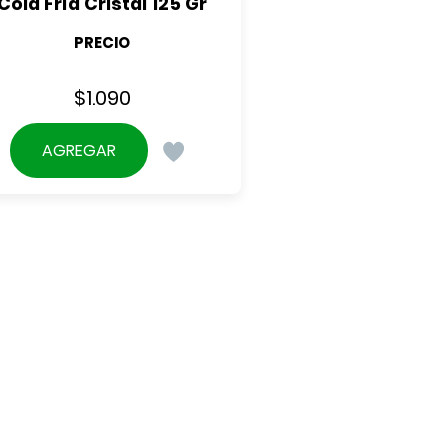
Cola Fría Cristal 125 Gr
PRECIO
$
1.090
AGREGAR