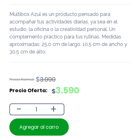
Multibox Azul es un producto pensado para
acompañar tus actividades diarias, ya sea en el
estudio, la oficina o la creatividad personal. Un
complemento práctico para tus rutinas. Medidas
aproximadas: 25.0 cm de largo, 10.5 cm de ancho y
30.5 cm de alto.
El
El
$
3.990
precio
precio
3.590
$
original
actual
era:
es:
-
+
$3.990.
$3.590.
Agregar al carro