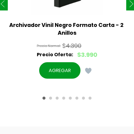
Archivador Vinil Negro Formato Carta - 2 
Anillos
$
4.390
El
$
3.990
precio
El
original
precio
AGREGAR
era:
actual
$4.390.
es:
$3.990.