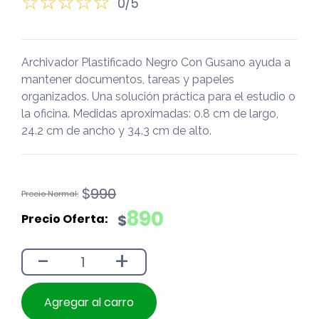
0/5
Archivador Plastificado Negro Con Gusano ayuda a
mantener documentos, tareas y papeles
organizados. Una solución práctica para el estudio o
la oficina. Medidas aproximadas: 0.8 cm de largo,
24.2 cm de ancho y 34.3 cm de alto.
El
El
$
990
precio
precio
890
$
original
actual
era:
es:
-
+
$990.
$890.
Agregar al carro