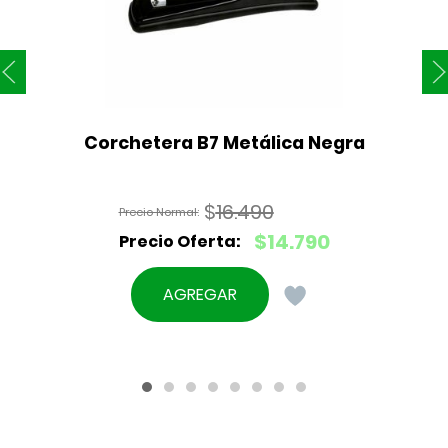
Corchetera B7 Metálica Negra
$
16.490
El
$
14.790
precio
El
original
precio
AGREGAR
era:
actual
$16.490.
es:
$14.790.