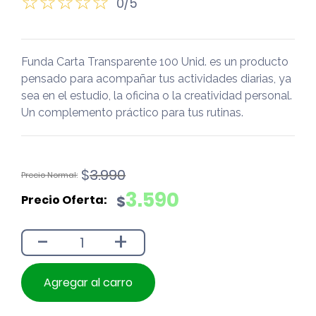
0/5
Funda Carta Transparente 100 Unid. es un producto
pensado para acompañar tus actividades diarias, ya
sea en el estudio, la oficina o la creatividad personal.
Un complemento práctico para tus rutinas.
El
El
$
3.990
precio
precio
3.590
$
original
actual
era:
es:
-
+
$3.990.
$3.590.
Agregar al carro