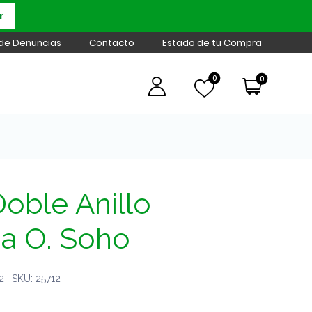
r
 de Denuncias
Contacto
Estado de tu Compra
0
0
oble Anillo
da O. Soho
 | SKU: 25712