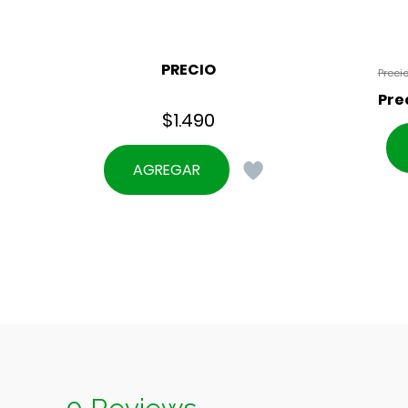
PRECIO
$
1.490
AGREGAR