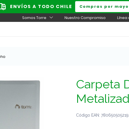
ENVÍOS A TODO CHILE
Compras por mayo
Somos Torre
Nuestro Compromiso
Línea
oho
Carpeta D
Metaliza
Código EAN: 7806505052192