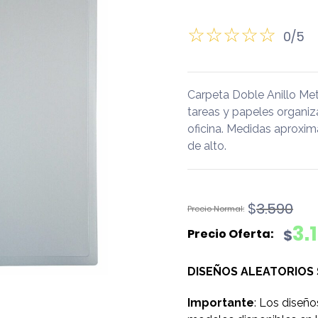
0/5
Carpeta Doble Anillo Me
tareas y papeles organiza
oficina. Medidas aproxim
de alto.
El
El
$
3.590
precio
precio
3.
$
original
actual
era:
es:
DISEÑOS ALEATORIOS
$3.590.
$3.190.
Importante
: Los diseño