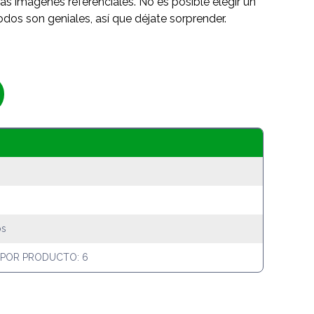
as imágenes referenciales. No es posible elegir un
odos son geniales, así que déjate sorprender.
os
 POR PRODUCTO: 6