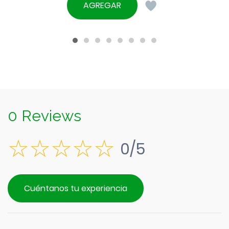
original
precio
AGREGAR
era:
actual
$15.990.
es:
$14.390.
0 Reviews
0/5
Cuéntanos tu experiencia