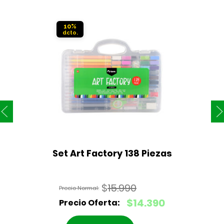
10%
Set Art Factory 138 Piezas
$
15.990
El
$
14.390
precio
El