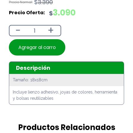
El
El
$
3.390
precio
precio
3.090
$
original
actual
era:
es:
-
+
$3.390.
$3.090.
Agregar al carro
Descripción
Tamaño: 18x18cm
Incluye lienzo adhesivo, joyas de colores, herramienta
y bolsas reutilizables
Productos Relacionados