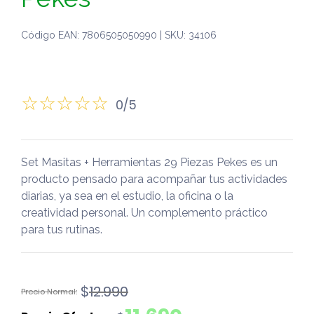
Código EAN: 7806505050990 | SKU: 34106
0/5
Set Masitas + Herramientas 29 Piezas Pekes es un
producto pensado para acompañar tus actividades
diarias, ya sea en el estudio, la oficina o la
creatividad personal. Un complemento práctico
para tus rutinas.
El
El
$
12.990
precio
precio