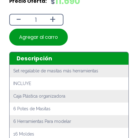
11.690
$
original
actual
era:
es:
-
+
$12.990.
$11.690.
Agregar al carro
Descripción
Set regalable de masitas más herramientas
INCLUYE
Caja Plástica organizadora
6 Potes de Masitas
6 Herramientas Para modelar
16 Moldes