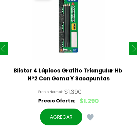
Blister 4 Lápices Grafito Triangular Hb 
N°2 Con Goma Y Sacapuntas
$
1.390
El
$
1.290
precio
El
original
precio
AGREGAR
era:
actual
$1.390.
es: