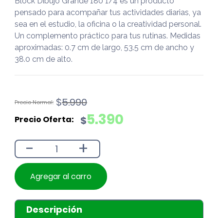
Block Dibujo Grande 180 1/4 es un producto
pensado para acompañar tus actividades diarias, ya
sea en el estudio, la oficina o la creatividad personal.
Un complemento práctico para tus rutinas. Medidas
aproximadas: 0.7 cm de largo, 53.5 cm de ancho y
38.0 cm de alto.
El
El
$
5.990
precio
precio
5.390
$
original
actual
era:
es:
-
+
$5.990.
$5.390.
Agregar al carro
Descripción