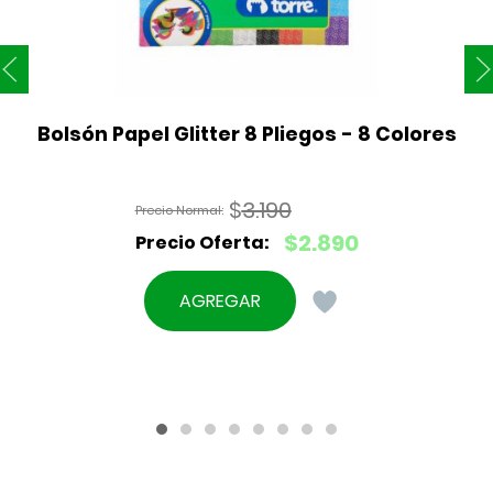
Bolsón Papel Glitter 8 Pliegos - 8 Colores
$
3.190
El
$
2.890
precio
El
original
precio
AGREGAR
era:
actual
$3.190.
es:
$2.890.