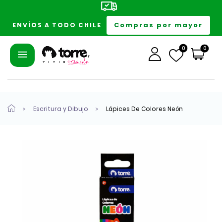
Compras por mayor
ENVÍOS A TODO CHILE
0
0
Escritura y Dibujo
Lápices De Colores Neón