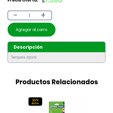
1.590
$
original
actual
era:
es:
-
+
$1.790.
$1.590.
Agregar al carro
Descripción
Tempera 250ml
Productos Relacionados
11%