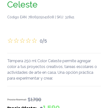
Celeste
Código EAN: 7806505041608 | SKU: 32841
0/5
Témpera 250 ml Color Celeste permite agregar
color a tus proyectos creativos, tareas escolares o
actividades de arte en casa. Una opción práctica
para experimentar y crear.
El
El
$
1.790
precio
precio