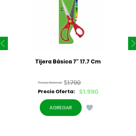
Tijera Básica 7" 17.7 Cm
$
1.790
El
$
1.590
precio
El
original
precio
AGREGAR
era:
actual
$1.790.
es:
$1.590.