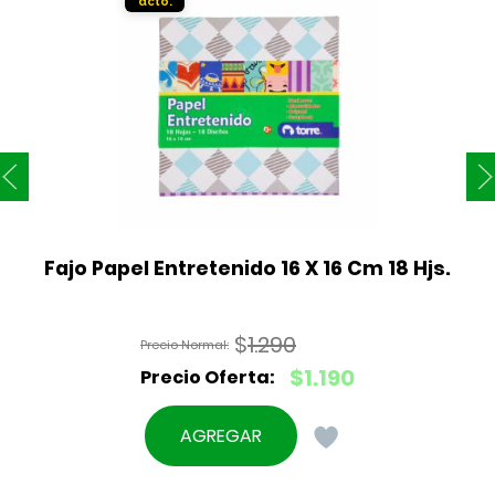
Fajo Papel Entretenido 16 X 16 Cm 18 Hjs.
$
1.290
El
$
1.190
precio
El
original
precio
AGREGAR
era:
actual
$1.290.
es: