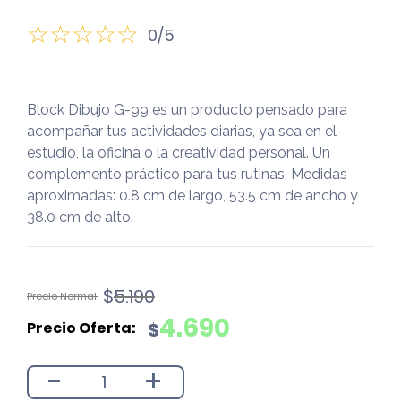
0/5
Block Dibujo G-99 es un producto pensado para
acompañar tus actividades diarias, ya sea en el
estudio, la oficina o la creatividad personal. Un
complemento práctico para tus rutinas. Medidas
aproximadas: 0.8 cm de largo, 53.5 cm de ancho y
38.0 cm de alto.
El
El
$
5.190
precio
precio
4.690
$
original
actual
era:
es:
-
+
$5.190.
$4.690.