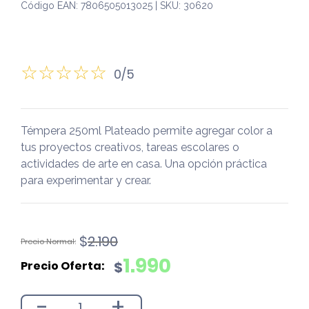
Código EAN: 7806505013025 | SKU: 30620
0/5
Témpera 250ml Plateado permite agregar color a
tus proyectos creativos, tareas escolares o
actividades de arte en casa. Una opción práctica
para experimentar y crear.
El
El
$
2.190
precio
precio
1.990
$
original
actual
era:
es:
-
+
$2.190.
$1.990.