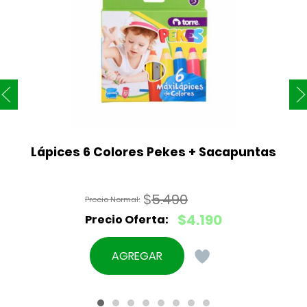
Lápices 6 Colores Pekes + Sacapuntas
$
5.490
El
$
4.190
precio
El
original
precio
AGREGAR
era:
actual
$5.490.
es:
$4.190.