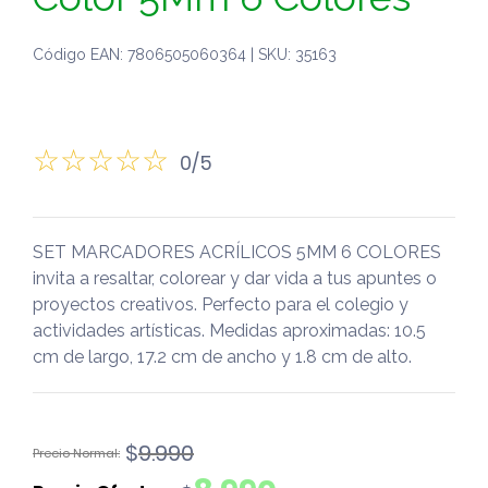
Código EAN: 7806505060364 | SKU: 35163
0/5
SET MARCADORES ACRÍLICOS 5MM 6 COLORES
invita a resaltar, colorear y dar vida a tus apuntes o
proyectos creativos. Perfecto para el colegio y
actividades artísticas. Medidas aproximadas: 10.5
cm de largo, 17.2 cm de ancho y 1.8 cm de alto.
El
El
$
9.990
precio
precio