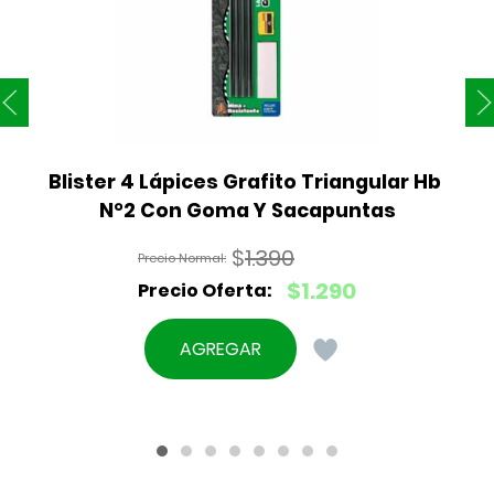
Blister 4 Lápices Grafito Triangular Hb 
N°2 Con Goma Y Sacapuntas
$
1.390
El
$
1.290
precio
El
original
precio
AGREGAR
era:
actual
$1.390.
es:
$1.290.