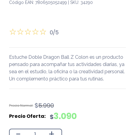
Código EAN: 7806505052499 | SKU: 34290
0/5
Estuche Doble Dragon Ball Z Colon es un producto
pensado para acompañar tus actividades diarias, ya
sea en el estudio, la oficina o la creatividad personal.
Un complemento práctico para tus rutinas.
El
El
$
5.990
precio
precio
3.090
$
original
actual
era:
es:
-
+
$5.990.
$3.090.