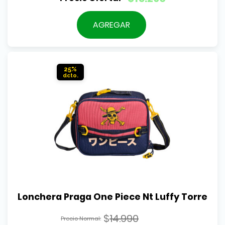
precio
El
original
precio
AGREGAR
era:
actual
$16.990.
es:
$15.290.
25%
Lonchera Praga One Piece Nt Luffy Torre
$
14.990