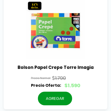
11%
Bolson Papel Crepe Torre Imagia
$
1.790
El
$
1.590
precio
El
original
precio
AGREGAR
era:
actual
$1.790.
es: