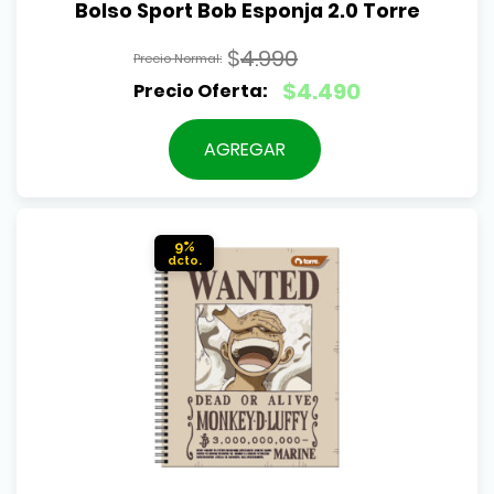
Bolso Sport Bob Esponja 2.0 Torre
$
4.990
El
$
4.490
precio
El
original
precio
AGREGAR
era:
actual
$4.990.
es:
$4.490.
9%