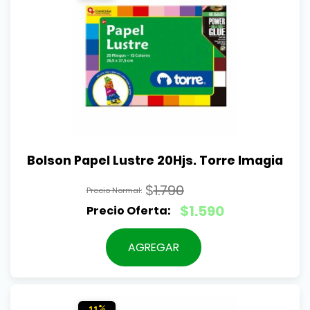
Bolson Papel Lustre 20Hjs. Torre Imagia
$
1.790
El
$
1.590
precio
El
original
precio
AGREGAR
era:
actual
$1.790.
es:
$1.590.
11%