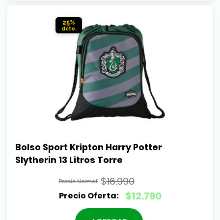
es:
$15.290.
25%
Bolso Sport Kripton Harry Potter 
Slytherin 13 Litros Torre
$
16.990
El
$
12.790
precio
El
original