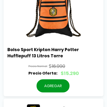
Bolso Sport Kripton Harry Potter 
Hufflepuff 13 Litros Torre
$
16.990
El
$
15.290
precio
El
original
precio
AGREGAR
era:
actual
$16.990.
es:
$15.290.
10%