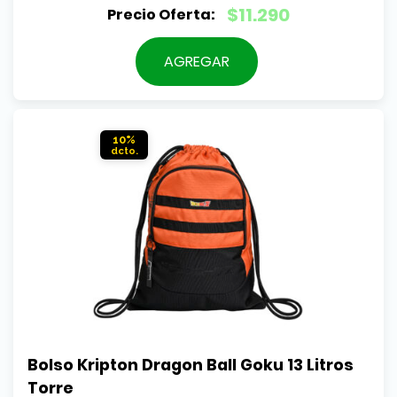
El
$
11.290
precio
El
original
precio
AGREGAR
era:
actual
$14.990.
es:
$11.290.
10%
Bolso Kripton Dragon Ball Goku 13 Litros 
Torre