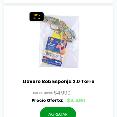
$1.790.
es:
$1.590.
10%
Llavero Bob Esponja 2.0 Torre
$
4.990
El
$
4.490
precio
El
original
precio
AGREGAR