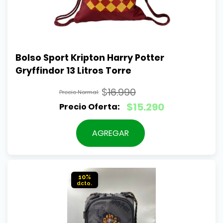
Bolso Sport Kripton Harry Potter 
Gryffindor 13 Litros Torre
$
16.990
El
$
15.290
precio
El
original
precio
AGREGAR
era:
actual
$16.990.
es:
$15.290.
10%