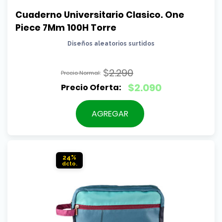
Cuaderno Universitario Clasico. One 
Piece 7Mm 100H Torre
Diseños aleatorios surtidos
$
2.290
El
$
2.090
precio
El
original
precio
AGREGAR
era:
actual
$2.290.
es:
$2.090.
24%