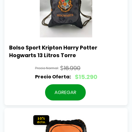
Bolso Sport Kripton Harry Potter 
Hogwarts 13 Litros Torre
$
16.990
El
$
15.290
precio
El
original
precio
AGREGAR
era:
actual
$16.990.
es:
$15.290.
10%