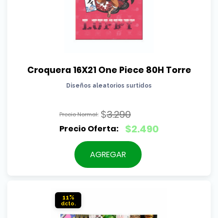
Croquera 16X21 One Piece 80H Torre
Diseños aleatorios surtidos
$
3.290
El
$
2.490
precio
El
original
precio
AGREGAR
era:
actual
$3.290.
es:
$2.490.
11%