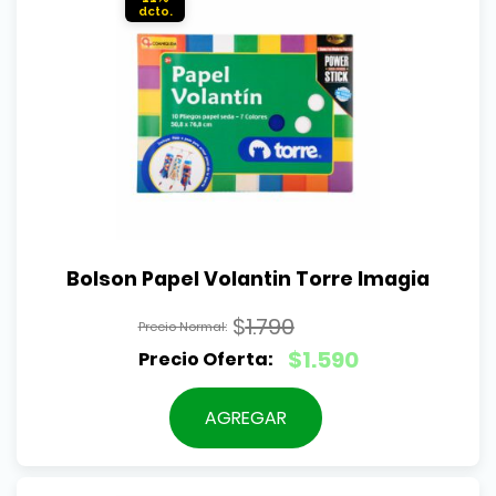
Bolson Papel Volantin Torre Imagia
$
1.790
El
$
1.590
precio
El
original
precio
AGREGAR
era:
actual
$1.790.
es:
$1.590.