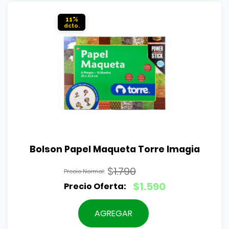
$1.590.
11%
Bolson Papel Maqueta Torre Imagia
$
1.790
El
$
1.590
precio
El
original
precio
AGREGAR
era:
actual