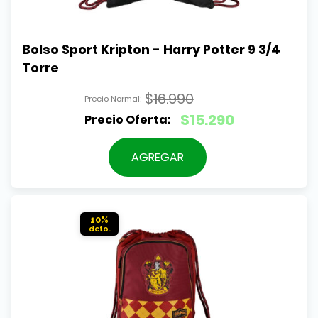
Bolso Sport Kripton - Harry Potter 9 3/4 
Torre
$
16.990
El
$
15.290
precio
El
original
precio
AGREGAR
era:
actual
$16.990.
es:
$15.290.
10%