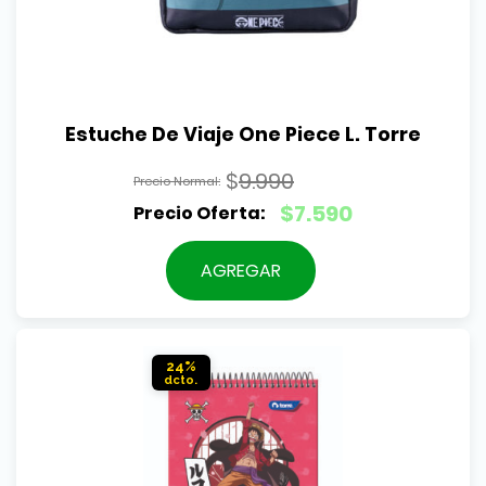
Estuche De Viaje One Piece L. Torre
$
9.990
El
$
7.590
precio
El
original
precio
AGREGAR
era:
actual
$9.990.
es:
$7.590.
24%