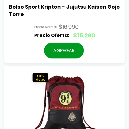
Bolso Sport Kripton - Jujutsu Kaisen Gojo 
Torre
$
16.990
El
$
15.290
precio
El
original
precio
AGREGAR
era:
actual
$16.990.
es:
$15.290.
10%