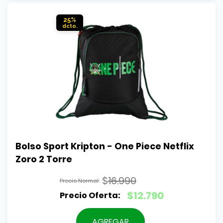
$12.790.
25%
Bolso Sport Kripton - One Piece Netflix 
Zoro 2 Torre
$
16.990
El
$
12.790
precio
El
original
precio
AGREGAR