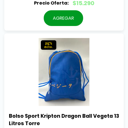
El
$
15.290
precio
El
original
precio
AGREGAR
era:
actual
$16.990.
es:
$15.290.
25%
Bolso Sport Kripton Dragon Ball Vegeta 13 
Litros Torre