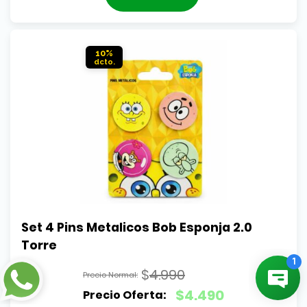
era:
actual
$4.990.
es:
$4.490.
10%
Set 4 Pins Metalicos Bob Esponja 2.0 
Torre
$
4.990
El
$
4.490