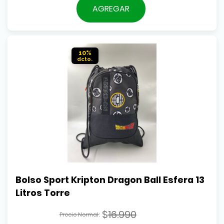
original
precio
AGREGAR
era:
actual
$16.990.
es:
$15.290.
10%
Bolso Sport Kripton Dragon Ball Esfera 13 
Litros Torre
$
16.990