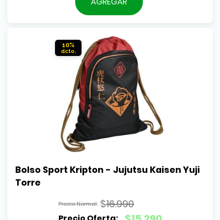
precio
AGREGAR
era:
actual
$16.990.
es:
$12.790.
10%
Bolso Sport Kripton - Jujutsu Kaisen Yuji 
Torre
$
16.990
El
$
15.290