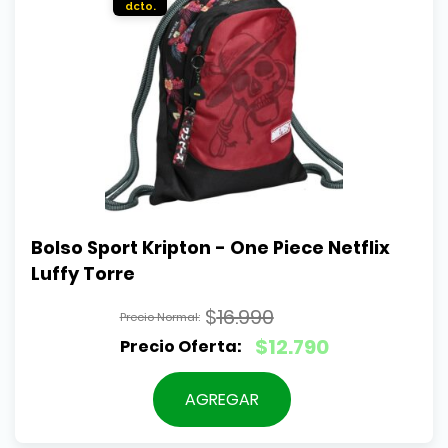
Bolso Sport Kripton - One Piece Netflix 
Luffy Torre
$
16.990
El
$
12.790
precio
El
original
precio
AGREGAR
era:
actual
$16.990.
es: