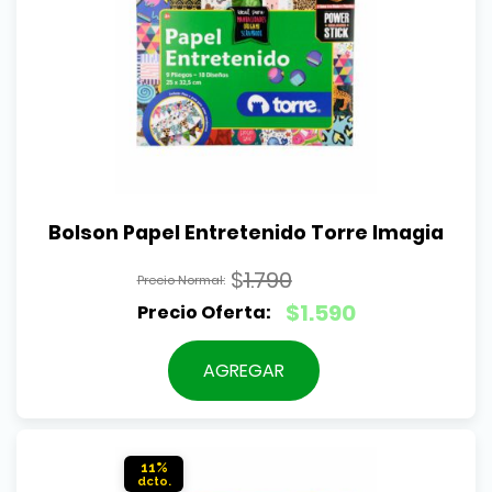
Bolson Papel Entretenido Torre Imagia
$
1.790
El
$
1.590
precio
El
original
precio
AGREGAR
era:
actual
$1.790.
es:
$1.590.
11%