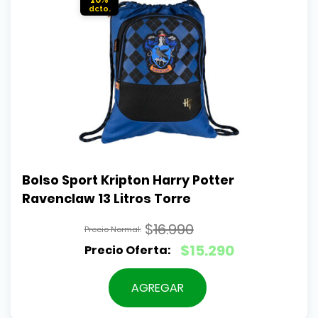
Bolso Sport Kripton Harry Potter 
Ravenclaw 13 Litros Torre
$
16.990
El
$
15.290
precio
El
original
precio
AGREGAR
era:
actual
$16.990.