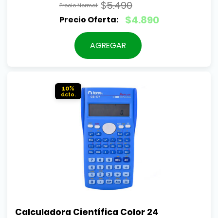
$
5.490
El
$
4.890
precio
El
original
precio
AGREGAR
era:
actual
$5.490.
es:
$4.890.
10%
Calculadora Científica Color 24 