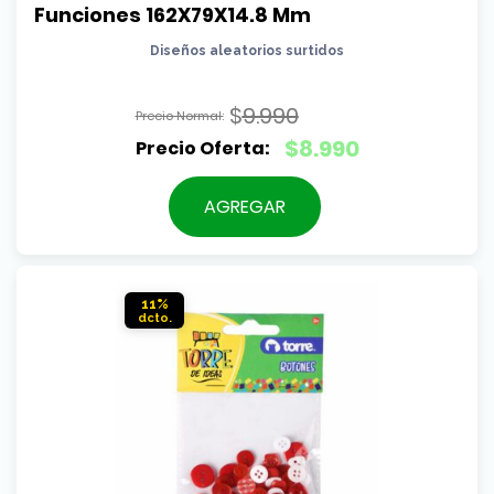
Funciones 162X79X14.8 Mm
Diseños aleatorios surtidos
$
9.990
El
$
8.990
precio
El
original
precio
AGREGAR
era:
actual
$9.990.
es:
$8.990.
11%