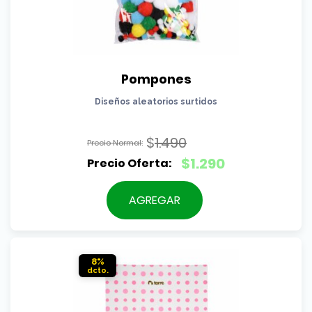
Pompones
Diseños aleatorios surtidos
$
1.490
El
$
1.290
precio
El
original
precio
AGREGAR
era:
actual
$1.490.
es:
$1.290.
8%