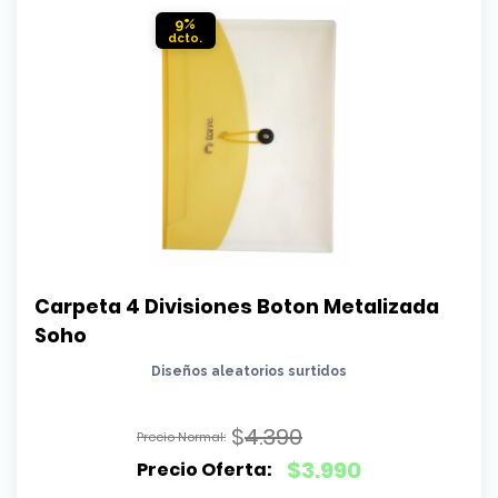
$1.190.
9%
Carpeta 4 Divisiones Boton Metalizada 
Soho
Diseños aleatorios surtidos
$
4.390
El
$
3.990
precio