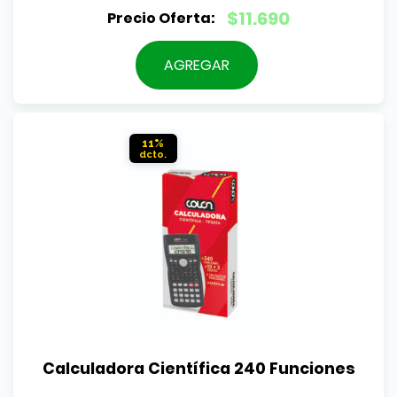
El
$
11.690
precio
El
original
precio
AGREGAR
era:
actual
$12.990.
es:
$11.690.
11%
Calculadora Científica 240 Funciones