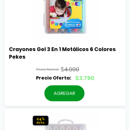
Crayones Gel 3 En 1 Metálicos 6 Colores 
Pekes
$
4.990
El
$
3.790
precio
El
original
precio
AGREGAR
era:
actual
$4.990.
es:
$3.790.
24%