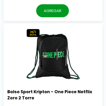
precio
El
original
precio
AGREGAR
era:
actual
$16.990.
es:
$12.790.
25%
Bolso Sport Kripton - One Piece Netflix 
Zoro 2 Torre