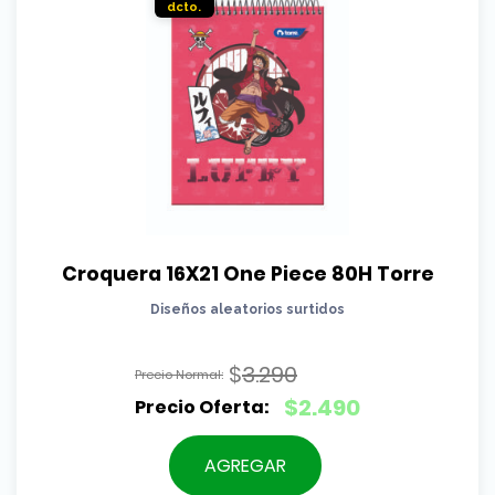
Croquera 16X21 One Piece 80H Torre
Diseños aleatorios surtidos
$
3.290
El
$
2.490
precio
El
original
precio
AGREGAR
era:
actual