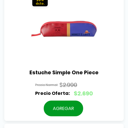
Estuche Simple One Piece
$
2.990
El
$
2.690
precio
El
original
precio
AGREGAR
era:
actual
$2.990.
es: