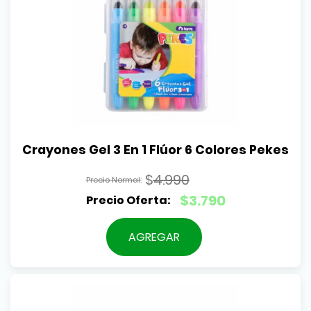
Crayones Gel 3 En 1 Flúor 6 Colores Pekes
$
4.990
El
$
3.790
precio
El
original
precio
AGREGAR
era:
actual
$4.990.
es:
$3.790.