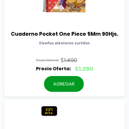
Cuaderno Pocket One Piece 5Mm 90Hjs.
Diseños aleatorios surtidos
$
1.490
El
$
1.290
precio
El
original
precio
AGREGAR
era:
actual
$1.490.
es:
$1.290.
23%