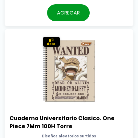
precio
El
original
precio
AGREGAR
era:
actual
$4.990.
es:
$4.490.
9%
Cuaderno Universitario Clasico. One 
Piece 7Mm 100H Torre
Diseños aleatorios surtidos