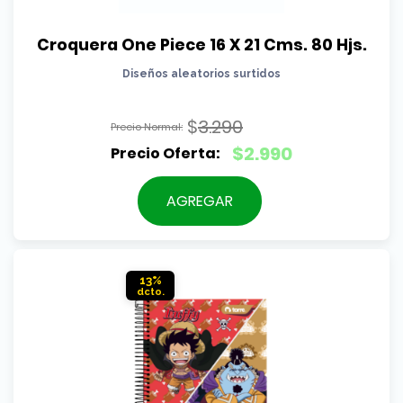
Croquera One Piece 16 X 21 Cms. 80 Hjs.
Diseños aleatorios surtidos
$
3.290
El
$
2.990
precio
El
original
precio
AGREGAR
era:
actual
$3.290.
es:
$2.990.
13%