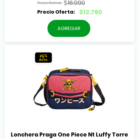
$
16.990
El
$
12.790
precio
El
original
precio
AGREGAR
era:
actual
$16.990.
es:
$12.790.
25%
Lonchera Praga One Piece Nt Luffy Torre