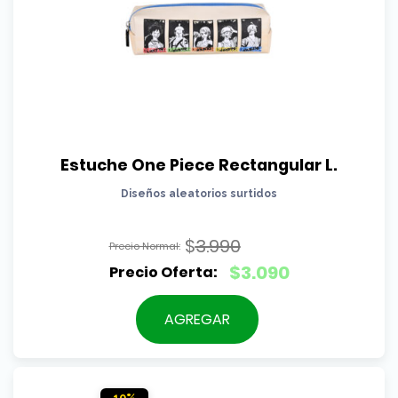
Estuche One Piece Rectangular L.
Diseños aleatorios surtidos
$
3.990
El
$
3.090
precio
El
original
precio
AGREGAR
era:
actual
$3.990.
es:
$3.090.
10%