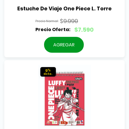
Estuche De Viaje One Piece L. Torre
$
9.990
El
$
7.590
precio
El
original
precio
AGREGAR
era:
actual
$9.990.
es:
$7.590.
9%