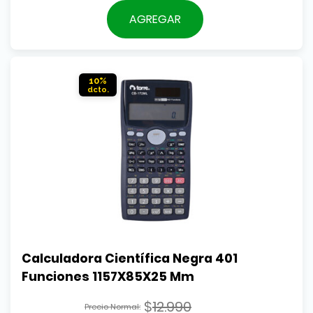
El
original
precio
AGREGAR
era:
actual
$4.390.
es:
$3.990.
10%
Calculadora Científica Negra 401 
Funciones 1157X85X25 Mm
$
12.990