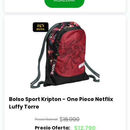
era:
actual
$3.990.
es:
$3.590.
25%
Bolso Sport Kripton - One Piece Netflix 
Luffy Torre
$
16.990
El
$
12.790