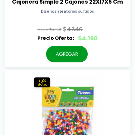
Cajonera Simple 2 Cajones 22X17X5 Cm
Diseños aleatorios surtidos
$
4.640
El
$
4.190
precio
El
original
precio
AGREGAR
era:
actual
$4.640.
es:
$4.190.
13%