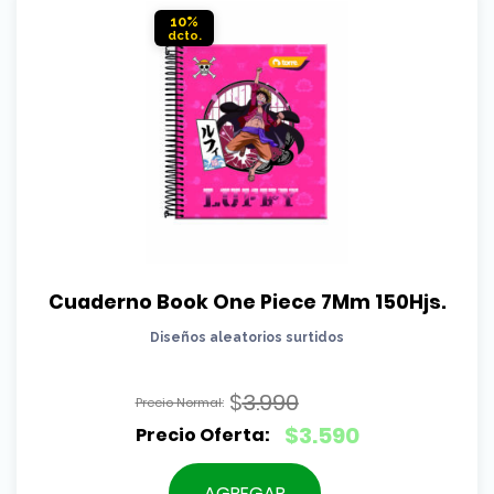
$2.690.
10%
Cuaderno Book One Piece 7Mm 150Hjs.
Diseños aleatorios surtidos
$
3.990
El
$
3.590
precio
El
original
precio
AGREGAR