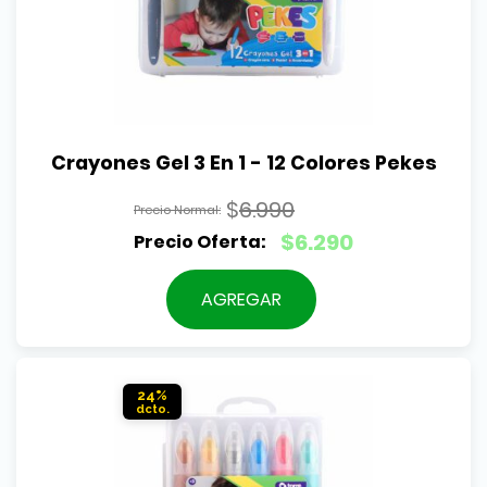
Crayones Gel 3 En 1 - 12 Colores Pekes
$
6.990
El
$
6.290
precio
El
original
precio
AGREGAR
era:
actual
$6.990.
es:
$6.290.
24%