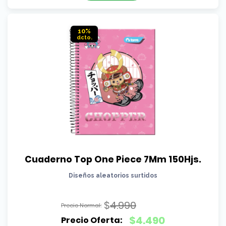
$3.290.
es:
$2.490.
10%
Cuaderno Top One Piece 7Mm 150Hjs.
Diseños aleatorios surtidos
$
4.990
El
$
4.490