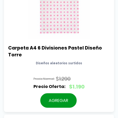
Carpeta A4 6 Divisiones Pastel Diseño 
Torre
Diseños aleatorios surtidos
$
1.290
El
$
1.190
precio
El
original
precio
AGREGAR
era:
actual
$1.290.
es: