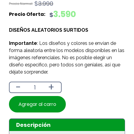
El
El
$
3.990
precio
precio
3.590
$
original
actual
era:
es:
DISEÑOS ALEATORIOS SURTIDOS
$3.990.
$3.590.
Importante
: Los diseños y colores se envían de
forma aleatoria entre los modelos disponibles en las
imágenes referenciales. No es posible elegir un
diseño específico, pero todos son geniales, así que
déjate sorprender.
-
+
Agregar al carro
Descripción