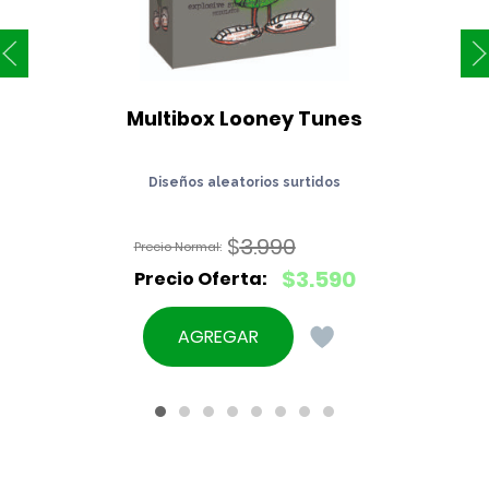
Multibox Looney Tunes
Diseños aleatorios surtidos
$
3.990
El
$
3.590
precio
El
original
precio
AGREGAR
era:
actual
$3.990.
es:
$3.590.