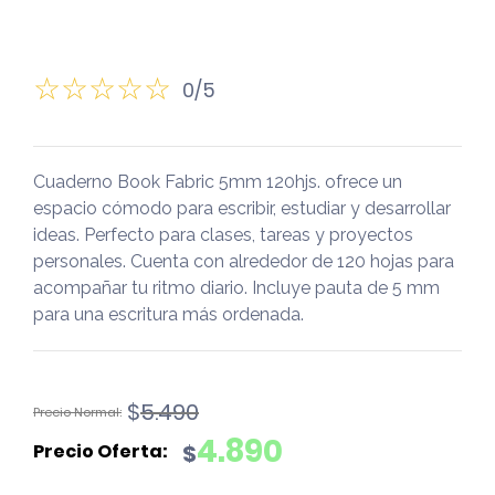
0/5
Cuaderno Book Fabric 5mm 120hjs. ofrece un
espacio cómodo para escribir, estudiar y desarrollar
ideas. Perfecto para clases, tareas y proyectos
personales. Cuenta con alrededor de 120 hojas para
acompañar tu ritmo diario. Incluye pauta de 5 mm
para una escritura más ordenada.
El
El
$
5.490
precio
precio
4.890
$
original
actual
era:
es: