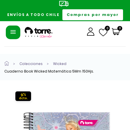
Compras por mayor
ENVÍOS A TODO CHILE
0
0
Colecciones
Wicked
Cuaderno Book Wicked Matemática 5Mm 150Hjs.
9%