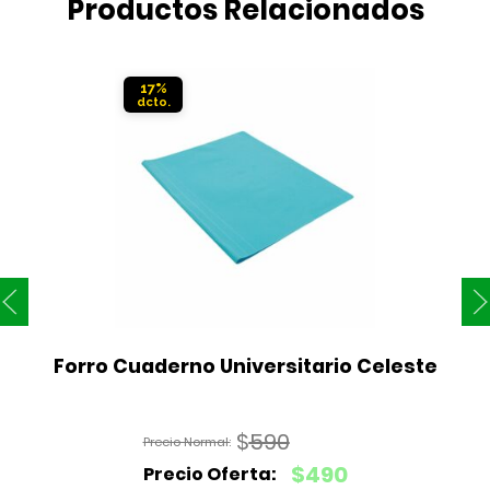
Productos Relacionados
17%
Forro Cuaderno Universitario Celeste
$
590
El
$
490