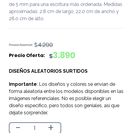
de 5 mm para una escritura más ordenada. Medidas
aproximadas: 2.8 cm de largo, 22.0 cm de ancho y
28.0 cm de alto.
El
El
$
4.290
precio
precio
3.890
$
original
actual
era:
es:
DISEÑOS ALEATORIOS SURTIDOS
$4.290.
$3.890.
Importante
: Los diseños y colores se envían de
forma aleatoria entre los modelos disponibles en las
imágenes referenciales. No es posible elegir un
diseño específico, pero todos son geniales, así que
déjate sorprender.
-
+