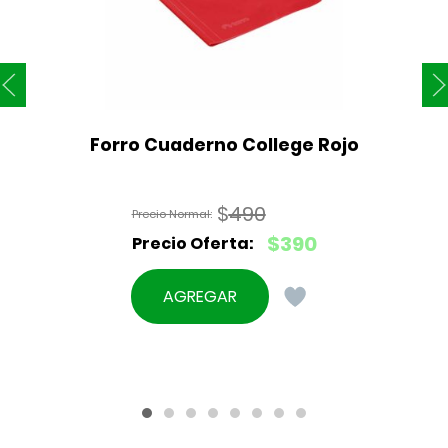
Forro Cuaderno College Rojo
$
490
El
$
390
precio
El
original
precio
AGREGAR
era:
actual
$490.
es:
$390.