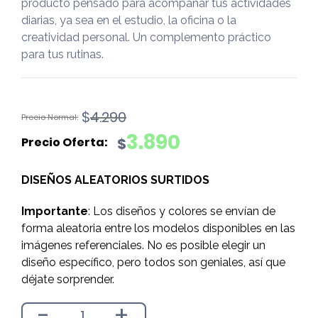
producto pensado para acompañar tus actividades
diarias, ya sea en el estudio, la oficina o la
creatividad personal. Un complemento práctico
para tus rutinas.
El
El
$
4.290
precio
precio
3.890
$
original
actual
era:
es:
DISEÑOS ALEATORIOS SURTIDOS
$4.290.
$3.890.
Importante
: Los diseños y colores se envían de
forma aleatoria entre los modelos disponibles en las
imágenes referenciales. No es posible elegir un
diseño específico, pero todos son geniales, así que
déjate sorprender.
-
+