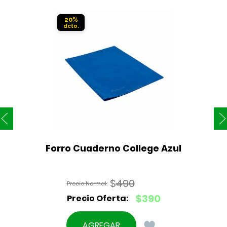
20%
Forro Cuaderno College Azul
$
490
El
$
390
precio
El
original
precio
AGREGAR