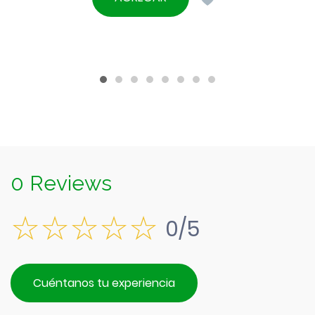
era:
actual
$490.
es:
$390.
0 Reviews
0/5
Cuéntanos tu experiencia