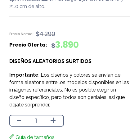
21.0 cm de alto.
El
El
$
4.290
precio
precio
3.890
$
original
actual
era:
es:
DISEÑOS ALEATORIOS SURTIDOS
$4.290.
$3.890.
Importante
: Los diseños y colores se envían de
forma aleatoria entre los modelos disponibles en las
imágenes referenciales. No es posible elegir un
diseño específico, pero todos son geniales, así que
déjate sorprender.
-
+
Guía de tamaños