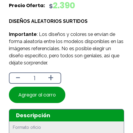
precio
precio
2.390
$
original
actual
era:
es:
DISEÑOS ALEATORIOS SURTIDOS
$2.690.
$2.390.
Importante
: Los diseños y colores se envían de
forma aleatoria entre los modelos disponibles en las
imágenes referenciales. No es posible elegir un
diseño específico, pero todos son geniales, así que
déjate sorprender.
-
+
Agregar al carro
Descripción
Formato oficio