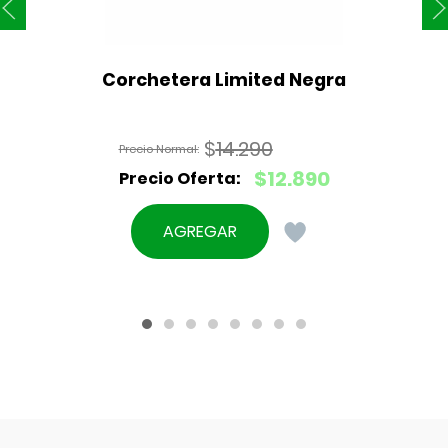
Corchetera Limited Negra
$
14.290
El
$
12.890
precio
El
original
precio
AGREGAR
era:
actual
$14.290.
es:
$12.890.