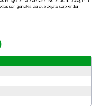
as imágenes referenciales. No es posible elegir un
odos son geniales, así que déjate sorprender.