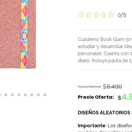
0/5
Cuaderno Book Glam 5mm 
estudiar y desarrollar id
personales. Cuenta con 
diario. Incluye pauta de
El
El
$
5.490
precio
precio
4.
$
original
actual
era:
es:
DISEÑOS ALEATORIOS
$5.490.
$4.890.
Importante
: Los diseño