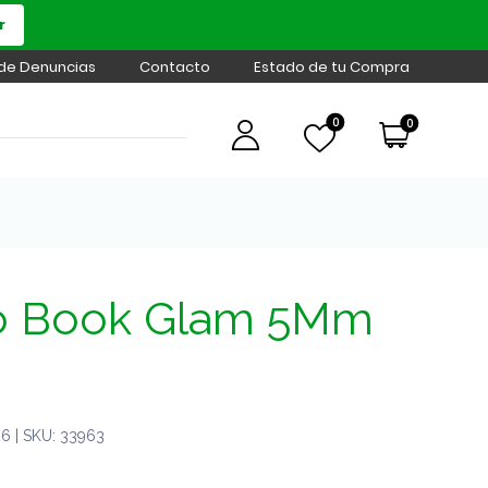
r
 de Denuncias
Contacto
Estado de tu Compra
0
0
o Book Glam 5Mm
6 | SKU: 33963