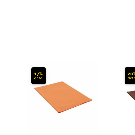
17%
20