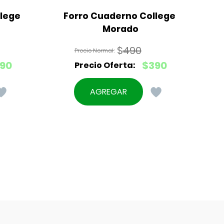
lege 
Forro Cuaderno College 
Morado
$
490
El
90
$
390
precio
El
original
precio
AGREGAR
era:
actual
$490.
es:
$390.