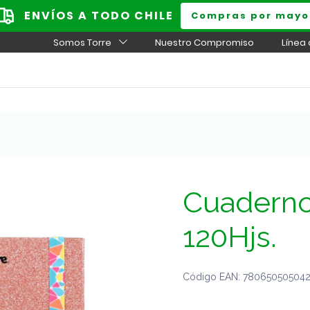
ENVÍOS A TODO CHILE
Compras por mayo
Somos Torre
Nuestro Compromiso
Línea
Cuadern
120Hjs.
Código EAN: 780650505042