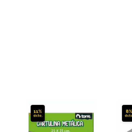
11%
8