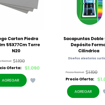
ego Carton Piedra 
Sacapuntas Doble 
Mm 55X77Cm Torre 
Depósito Forma
N20
Cilíndrica
Diseños aleatorios surti
$
1.190
El
$
1.090
$
1.190
precio
El
original
El
$
1.
precio
AGREGAR
era:
precio
actual
El
$1.190.
original
es:
precio
AGREGAR
era:
$1.090.
actual
$1.190.
es: