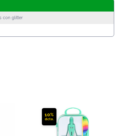
 con glitter
10%