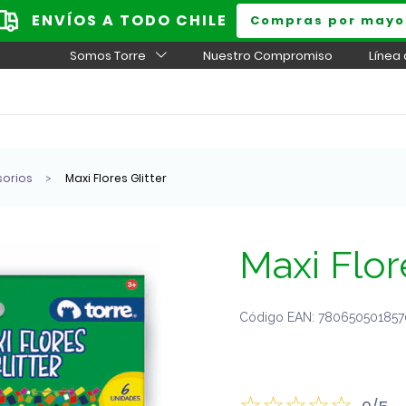
ENVÍOS A TODO CHILE
Compras por mayo
Somos Torre
Nuestro Compromiso
Línea
sorios
Maxi Flores Glitter
Maxi Flor
Código EAN: 7806505018570