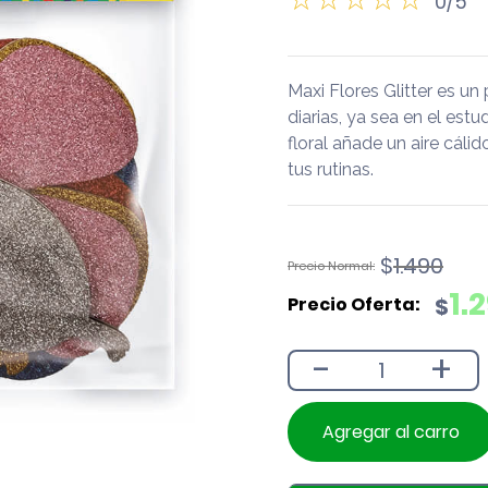
0/5
Maxi Flores Glitter es 
diarias, ya sea en el estu
floral añade un aire cáli
tus rutinas.
El
El
$
1.490
precio
precio
1.
$
original
actual
era:
es:
-
+
$1.490.
$1.290.
Agregar al carro