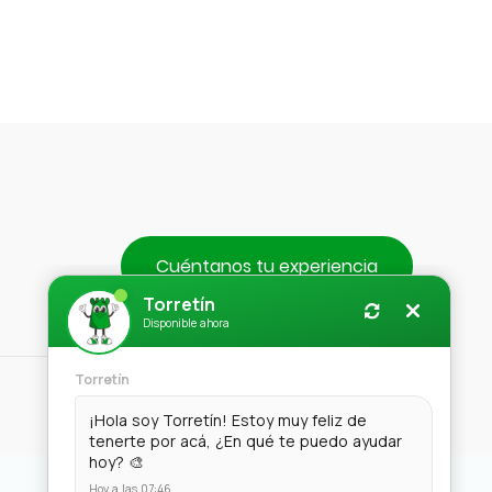
$4.490.
Cuéntanos tu experiencia