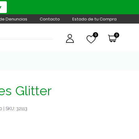
r
 de Denuncias
Contacto
Estado de tu Compra
0
0
es Glitter
 | SKU: 32113