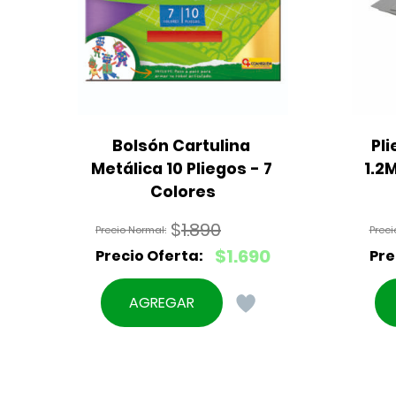
Bolsón Cartulina 
Pli
Metálica 10 Pliegos - 7 
1.2
Colores
$
1.890
El
$
1.690
precio
El
original
precio
AGREGAR
era:
actual
$1.890.
es:
$1.690.