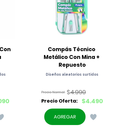
Con 
Compás Técnico 
 
Metálico Con Mina + 
Repuesto
dos
Diseños aleatorios surtidos
$
4.990
El
090
$
4.490
precio
El
original
precio
AGREGAR
era:
actual
$4.990.
es: