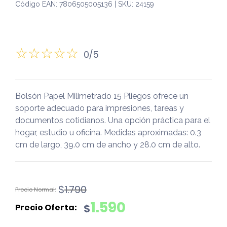
Código EAN: 7806505005136 | SKU: 24159
0/5
Bolsón Papel Milimetrado 15 Pliegos ofrece un
soporte adecuado para impresiones, tareas y
documentos cotidianos. Una opción práctica para el
hogar, estudio u oficina. Medidas aproximadas: 0.3
cm de largo, 39.0 cm de ancho y 28.0 cm de alto.
El
El
$
1.790
precio
precio
1.590
$
original
actual
era:
es: