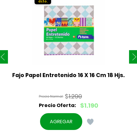
Fajo Papel Entretenido 16 X 16 Cm 18 Hjs.
$
1.290
El
$
1.190
precio
El
original
precio
AGREGAR
era:
actual
$1.290.
es: