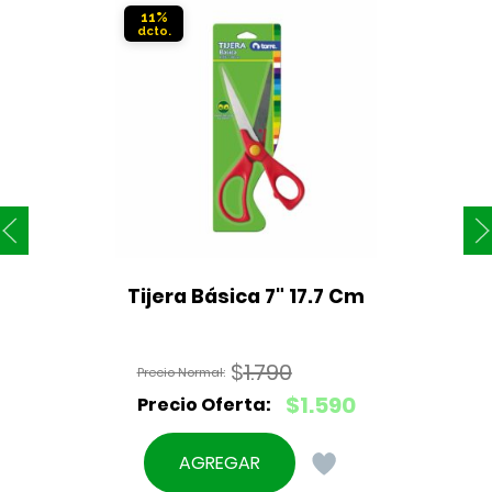
11%
Tijera Básica 7" 17.7 Cm
$
1.790
El
$
1.590
precio
El
original
precio
AGREGAR
era:
actual