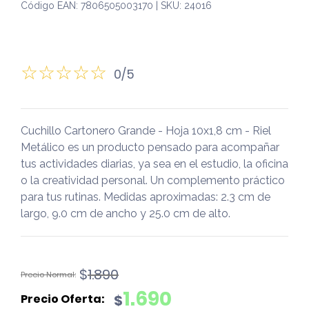
Código EAN: 7806505003170 | SKU: 24016
0/5
Cuchillo Cartonero Grande - Hoja 10x1,8 cm - Riel
Metálico es un producto pensado para acompañar
tus actividades diarias, ya sea en el estudio, la oficina
o la creatividad personal. Un complemento práctico
para tus rutinas. Medidas aproximadas: 2.3 cm de
largo, 9.0 cm de ancho y 25.0 cm de alto.
El
El
$
1.890
precio
precio
1.690
$
original
actual