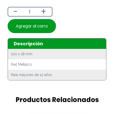
era:
es:
-
+
$1.890.
$1.690.
Agregar al carro
Descripción
100 x 18 mm
Riel Metálico
Para mayores de 12 años
Productos Relacionados