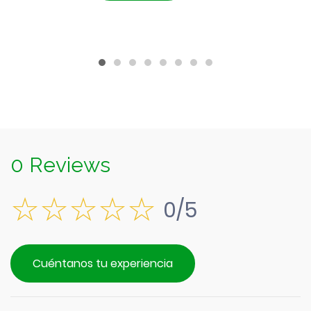
$1.790.
es:
$1.590.
0 Reviews
0/5
Cuéntanos tu experiencia