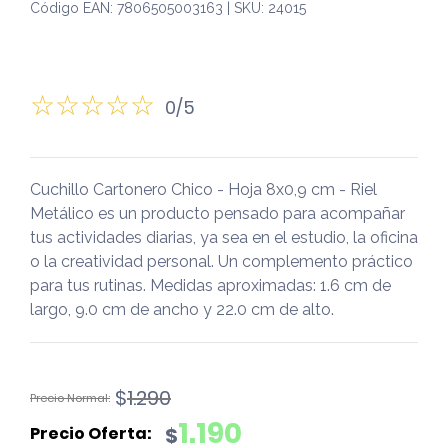
Código EAN: 7806505003163 | SKU: 24015
0/5
Cuchillo Cartonero Chico - Hoja 8x0,9 cm - Riel
Metálico es un producto pensado para acompañar
tus actividades diarias, ya sea en el estudio, la oficina
o la creatividad personal. Un complemento práctico
para tus rutinas. Medidas aproximadas: 1.6 cm de
largo, 9.0 cm de ancho y 22.0 cm de alto.
El
El
$
1.290
precio
precio
1.190
$
original
actual