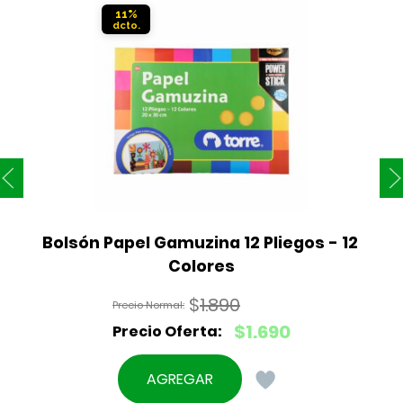
11%
Bolsón Papel Gamuzina 12 Pliegos - 12 
Colores
$
1.890
El
$
1.690
precio
El
original
precio
AGREGAR
era:
actual