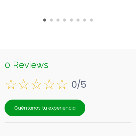
$1.890.
es:
$1.690.
0 Reviews
0/5
Cuéntanos tu experiencia