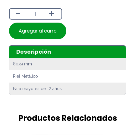
era:
es:
-
+
$1.290.
$1.190.
Agregar al carro
Descripción
80x9 mm
Riel Metálico
Para mayores de 12 años
Productos Relacionados