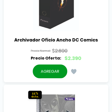
Archivador Oficio Ancho DC Comics
$
2.690
El
$
2.390
precio
El
original
precio
AGREGAR
era:
actual
$2.690.
es:
$2.390.
11%