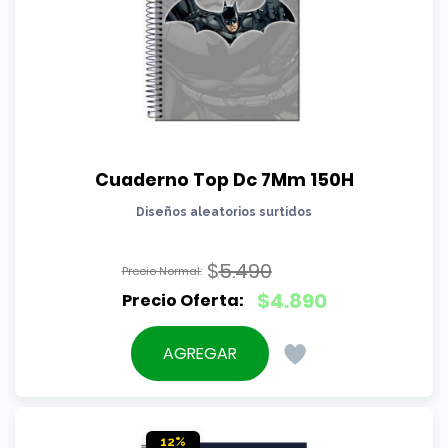
Cuaderno Top Dc 7Mm 150H
Diseños aleatorios surtidos
$
5.490
El
$
4.890
precio
El
original
precio
AGREGAR
era:
actual
$5.490.
es:
$4.890.
12%