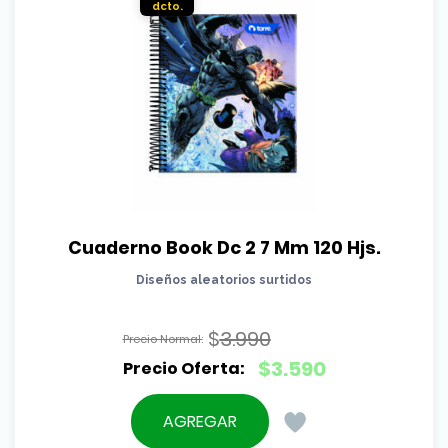
Cuaderno Book Dc 2 7 Mm 120 Hjs.
Diseños aleatorios surtidos
$
3.990
El
$
3.590
precio
El
original
precio
AGREGAR
era:
actual