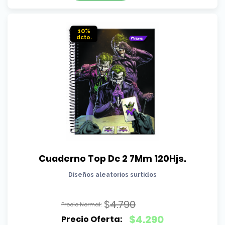
$3.990.
es:
$3.590.
10%
Cuaderno Top Dc 2 7Mm 120Hjs.
Diseños aleatorios surtidos
$
4.790
El
$
4.290