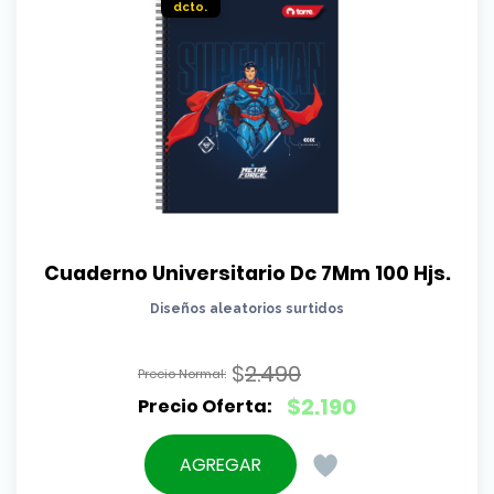
Cuaderno Universitario Dc 7Mm 100 Hjs.
Diseños aleatorios surtidos
$
2.490
El
$
2.190
precio
El
original
precio
AGREGAR
era:
actual