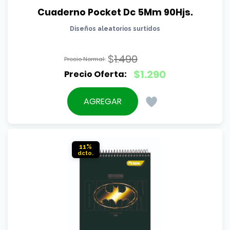
Cuaderno Pocket Dc 5Mm 90Hjs.
Diseños aleatorios surtidos
$
1.490
El
$
1.290
precio
El
original
precio
AGREGAR
era:
actual
$1.490.
es:
$1.290.
11%