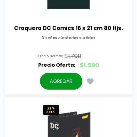
Croquera DC Comics 16 x 21 cm 80 Hjs.
Diseños aleatorios surtidos
$
1.790
El
$
1.590
precio
El
original
precio
AGREGAR
era:
actual
$1.790.
es:
$1.590.
11%